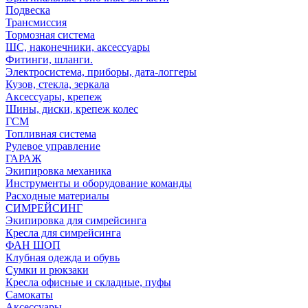
Подвеска
Трансмиссия
Тормозная система
ШС, наконечники, аксессуары
Фитинги, шланги.
Электросистема, приборы, дата-логгеры
Кузов, стекла, зеркала
Аксессуары, крепеж
Шины, диски, крепеж колес
ГСМ
Топливная система
Рулевое управление
ГАРАЖ
Экипировка механика
Инструменты и оборудование команды
Расходные материалы
СИМРЕЙСИНГ
Экипировка для симрейсинга
Кресла для симрейсинга
ФАН ШОП
Клубная одежда и обувь
Сумки и рюкзаки
Кресла офисные и складные, пуфы
Самокаты
Аксессуары