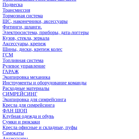
Подвеска
Трансмиссия
Тормозная система
ШС, наконечники, аксессуары
Фитинги, шланги.
Электросистема, приборы, дата-логгеры
Кузов, стекла, зеркала
Аксессуары, крепеж
Шины, диски, крепеж колес
ГСМ
Топливная система
Рулевое управление
ГАРАЖ
Экипировка механика
Инструменты и оборудование команды
Расходные материалы
СИМРЕЙСИНГ
Экипировка для симрейсинга
Кресла для симрейсинга
ФАН ШОП
Клубная одежда и обувь
Сумки и рюкзаки
Кресла офисные и складные, пуфы
Самокаты
Аксессуары