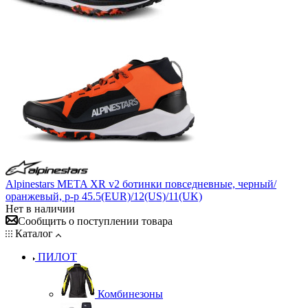
Alpinestars META XR v2 ботинки повседневные, черный/
оранжевый, р-р 45.5(EUR)/12(US)/11(UK)
Нет в наличии
Сообщить о поступлении товара
Каталог
ПИЛОТ
Комбинезоны