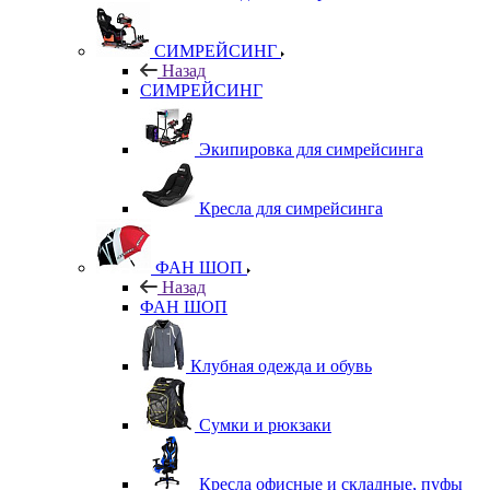
СИМРЕЙСИНГ
Назад
СИМРЕЙСИНГ
Экипировка для симрейсинга
Кресла для симрейсинга
ФАН ШОП
Назад
ФАН ШОП
Клубная одежда и обувь
Сумки и рюкзаки
Кресла офисные и складные, пуфы