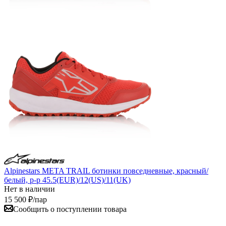
Alpinestars META TRAIL ботинки повседневные, красный/
белый, р-р 45.5(EUR)/12(US)/11(UK)
Нет в наличии
15 500
₽
/пар
Сообщить о поступлении товара