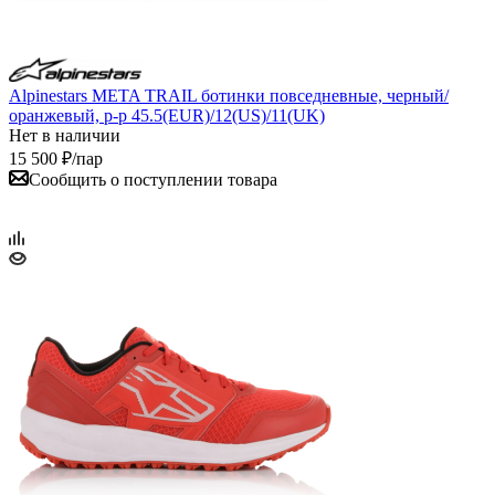
Alpinestars META TRAIL ботинки повседневные, черный/
оранжевый, р-р 45.5(EUR)/12(US)/11(UK)
Нет в наличии
15 500
₽
/пар
Сообщить о поступлении товара