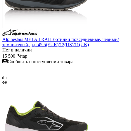
Alpinestars META TRAIL ботинки повседневные, черный/
темно-серый, р-р 45.5(EUR)/12(US)/11(UK)
Нет в наличии
15 500
₽
/пар
Сообщить о поступлении товара