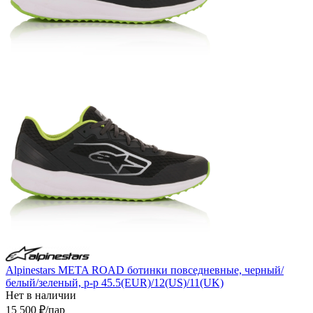
Alpinestars META ROAD ботинки повседневные, черный/
белый/зеленый, р-р 45.5(EUR)/12(US)/11(UK)
Нет в наличии
15 500
₽
/пар