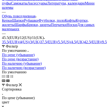
пуфы
Самокаты
Аксессуары
Литература, календари
Мини
шлемы
—
Обувь повседневная
Кепки
Шапки
Рубашки
Футболки, поло
Кофты
Куртки,
жилеты
Шарфы
Брюки, шорты
Перчатки
Носки
Для самых
маленьких
—
45.5(EUR)/12(US)/11(UK)
35.5(EUR)/4(US)/3(UK)
37.5(EUR)/5.5(US)/4.5(UK)
42.5(EUR)/9.5
Фильтр
По умолчанию
По цене (убывание)
По цене (возрастание)
По наличию (убывание)
По наличию (возрастание)
По умолчанию
Фильтр
Сортировка
По цене (убывание)
цвет