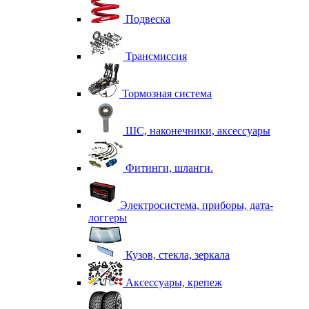
Подвеска
Трансмиссия
Тормозная система
ШС, наконечники, аксессуары
Фитинги, шланги.
Электросистема, приборы, дата-
логгеры
Кузов, стекла, зеркала
Аксессуары, крепеж