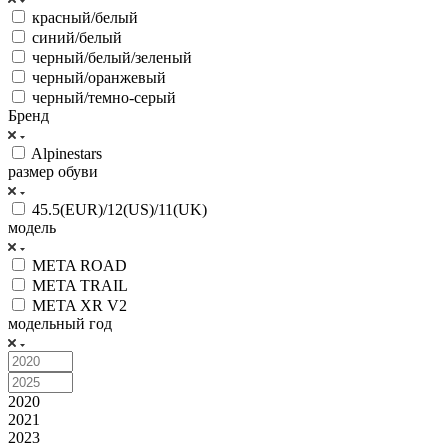
красный/белый
синий/белый
черный/белый/зеленый
черный/оранжевый
черный/темно-серый
Бренд
Alpinestars
размер обуви
45.5(EUR)/12(US)/11(UK)
модель
META ROAD
META TRAIL
META XR V2
модельный год
2020
2021
2023