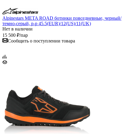
Alpinestars META ROAD ботинки повседневные, черный/
темно-серый, р-р 45.5(EUR)/12(US)/11(UK)
Нет в наличии
15 500
₽
/пар
Сообщить о поступлении товара