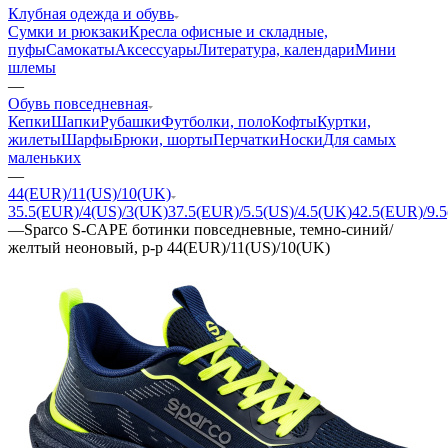
Клубная одежда и обувь
Сумки и рюкзаки
Кресла офисные и складные,
пуфы
Самокаты
Аксессуары
Литература, календари
Мини
шлемы
—
Обувь повседневная
Кепки
Шапки
Рубашки
Футболки, поло
Кофты
Куртки,
жилеты
Шарфы
Брюки, шорты
Перчатки
Носки
Для самых
маленьких
—
44(EUR)/11(US)/10(UK)
35.5(EUR)/4(US)/3(UK)
37.5(EUR)/5.5(US)/4.5(UK)
42.5(EUR)/9.5
—
Sparco S-CAPE ботинки повседневные, темно-синий/
желтый неоновый, р-р 44(EUR)/11(US)/10(UK)