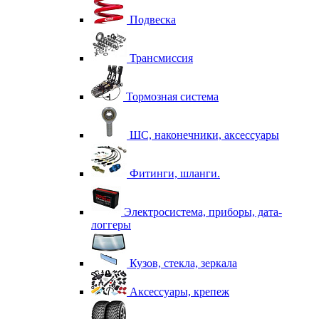
Подвеска
Трансмиссия
Тормозная система
ШС, наконечники, аксессуары
Фитинги, шланги.
Электросистема, приборы, дата-
логгеры
Кузов, стекла, зеркала
Аксессуары, крепеж