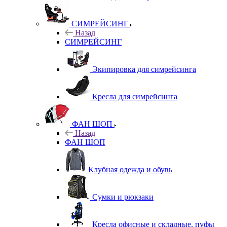
СИМРЕЙСИНГ
Назад
СИМРЕЙСИНГ
Экипировка для симрейсинга
Кресла для симрейсинга
ФАН ШОП
Назад
ФАН ШОП
Клубная одежда и обувь
Сумки и рюкзаки
Кресла офисные и складные, пуфы