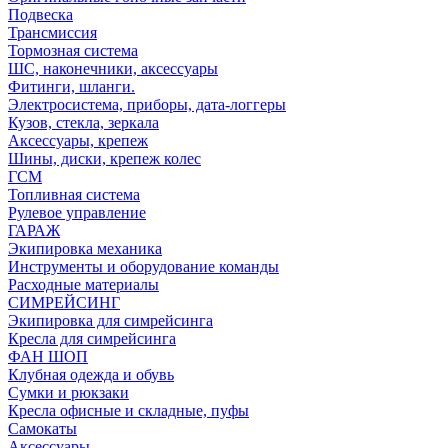
Подвеска
Трансмиссия
Тормозная система
ШС, наконечники, аксессуары
Фитинги, шланги.
Электросистема, приборы, дата-логгеры
Кузов, стекла, зеркала
Аксессуары, крепеж
Шины, диски, крепеж колес
ГСМ
Топливная система
Рулевое управление
ГАРАЖ
Экипировка механика
Инструменты и оборудование команды
Расходные материалы
СИМРЕЙСИНГ
Экипировка для симрейсинга
Кресла для симрейсинга
ФАН ШОП
Клубная одежда и обувь
Сумки и рюкзаки
Кресла офисные и складные, пуфы
Самокаты
Аксессуары