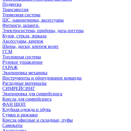
Подвеска
Трансмиссия
Тормозная система
ШС, наконечники, аксессуары
Фитинги, шланги.
Электросистема, приборы, дата-логгеры
Кузов, стекла, зеркала
Аксессуары, крепеж
Шины, диски, крепеж колес
ГСМ
Топливная система
Рулевое управление
ГАРАЖ
Экипировка механика
Инструменты и оборудование команды
Расходные материалы
СИМРЕЙСИНГ
Экипировка для симрейсинга
Кресла для симрейсинга
ФАН ШОП
Клубная одежда и обувь
Сумки и рюкзаки
Кресла офисные и складные, пуфы
Самокаты
Аксессуары