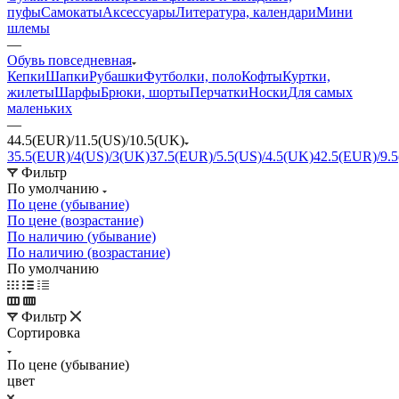
пуфы
Самокаты
Аксессуары
Литература, календари
Мини
шлемы
—
Обувь повседневная
Кепки
Шапки
Рубашки
Футболки, поло
Кофты
Куртки,
жилеты
Шарфы
Брюки, шорты
Перчатки
Носки
Для самых
маленьких
—
44.5(EUR)/11.5(US)/10.5(UK)
35.5(EUR)/4(US)/3(UK)
37.5(EUR)/5.5(US)/4.5(UK)
42.5(EUR)/9.5
Фильтр
По умолчанию
По цене (убывание)
По цене (возрастание)
По наличию (убывание)
По наличию (возрастание)
По умолчанию
Фильтр
Сортировка
По цене (убывание)
цвет