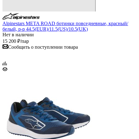
Alpinestars META ROAD ботинки повседневные, красный/
белый, р-р 44.5(EUR)/11.5(US)/10.5(UK)
Нет в наличии
15 200
₽
/пар
Сообщить о поступлении товара