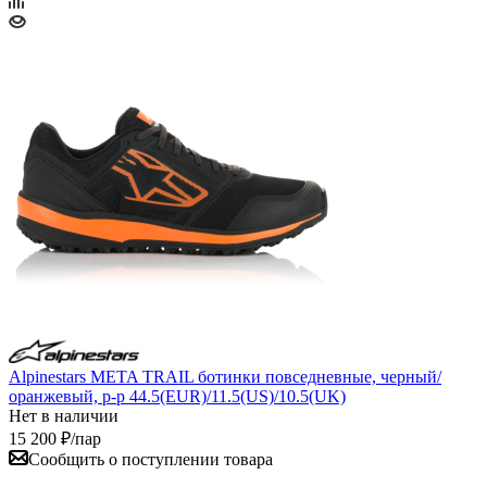
Alpinestars META TRAIL ботинки повседневные, черный/
оранжевый, р-р 44.5(EUR)/11.5(US)/10.5(UK)
Нет в наличии
15 200
₽
/пар
Сообщить о поступлении товара