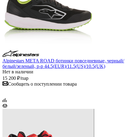
Alpinestars META ROAD ботинки повседневные, черный/
белый/зеленый, р-р 44.5(EUR)/11.5(US)/10.5(UK)
Нет в наличии
15 200
₽
/пар
Сообщить о поступлении товара