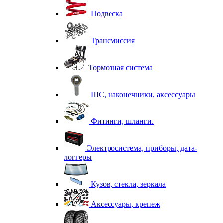
Подвеска
Трансмиссия
Тормозная система
ШС, наконечники, аксессуары
Фитинги, шланги.
Электросистема, приборы, дата-
логгеры
Кузов, стекла, зеркала
Аксессуары, крепеж