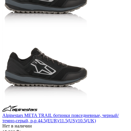
Alpinestars META TRAIL ботинки повседневные, черный/
темно-серый, р-р 44.5(EUR)/11.5(US)/10.5(UK)
Нет в наличии