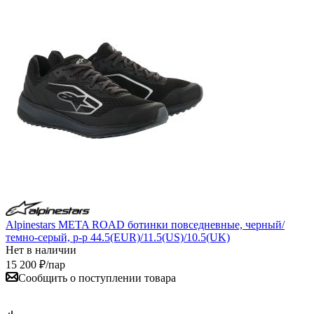
Alpinestars META ROAD ботинки повседневные, черный/
темно-серый, р-р 44.5(EUR)/11.5(US)/10.5(UK)
Нет в наличии
15 200
₽
/пар
Сообщить о поступлении товара