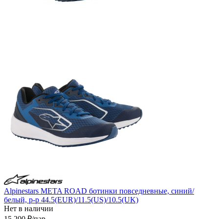
Alpinestars META ROAD ботинки повседневные, синий/
белый, р-р 44.5(EUR)/11.5(US)/10.5(UK)
Нет в наличии
15 200
₽
/пар