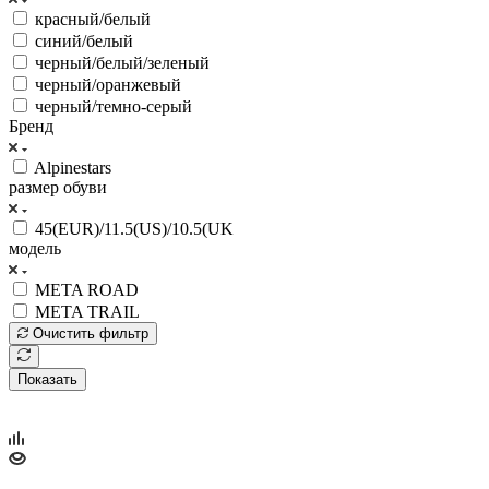
красный/белый
синий/белый
черный/белый/зеленый
черный/оранжевый
черный/темно-серый
Бренд
Alpinestars
размер обуви
45(EUR)/11.5(US)/10.5(UK
модель
META ROAD
META TRAIL
Очистить фильтр
Показать