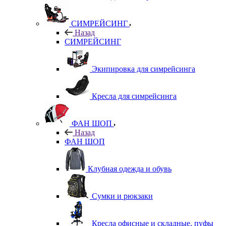
СИМРЕЙСИНГ
Назад
СИМРЕЙСИНГ
Экипировка для симрейсинга
Кресла для симрейсинга
ФАН ШОП
Назад
ФАН ШОП
Клубная одежда и обувь
Сумки и рюкзаки
Кресла офисные и складные, пуфы