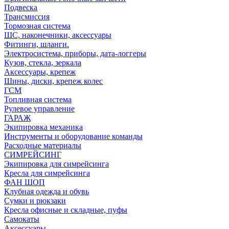
Подвеска
Трансмиссия
Тормозная система
ШС, наконечники, аксессуары
Фитинги, шланги.
Электросистема, приборы, дата-логгеры
Кузов, стекла, зеркала
Аксессуары, крепеж
Шины, диски, крепеж колес
ГСМ
Топливная система
Рулевое управление
ГАРАЖ
Экипировка механика
Инструменты и оборудование команды
Расходные материалы
СИМРЕЙСИНГ
Экипировка для симрейсинга
Кресла для симрейсинга
ФАН ШОП
Клубная одежда и обувь
Сумки и рюкзаки
Кресла офисные и складные, пуфы
Самокаты
Аксессуары