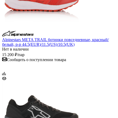
Alpinestars META TRAIL ботинки повседневные, красный/
белый, р-р 44.5(EUR)/11.5(US)/10.5(UK)
Нет в наличии
15 200
₽
/пар
Сообщить о поступлении товара