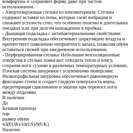
комфортны и сохраняют форму даже при частом
использовании.
- Амортизирующая стелька из пеноматериала: Стелька
содержит вставки из пены, которые гасят вибрации и
снижают усталость стоп, что особенно полезно в длительных
поездках или при долгом нахождении в пробках.
- Дышащая подкладка с антибактериальными свойствами:
Внутренняя подкладка обеспечивает циркуляцию воздуха и
препятствует появлению неприятного запаха, позволяя обуви
оставаться свежей при ежедневном использовании.
- Перфорированная стелька: Небольшие вентиляционные
отверстия в стельке помогают отводить тепло и влагу,
сохраняя ноги сухими в различных температурных условиях.
Плоская система шнуровки с усиленными люверсами:
Низкопрофильная шнуровка обеспечивает равномерную
фиксацию стопы и создает гладкую поверхность верха,
предотвращая сдавливание и зацепы при переносе ноги
между педалями.
В наличии
Да
Базовая единица
пар
размер обуви
43(EUR)/10(US)/9(UK)
Наличие