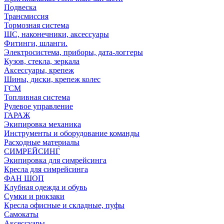
Подвеска
Трансмиссия
Тормозная система
ШС, наконечники, аксессуары
Фитинги, шланги.
Электросистема, приборы, дата-логгеры
Кузов, стекла, зеркала
Аксессуары, крепеж
Шины, диски, крепеж колес
ГСМ
Топливная система
Рулевое управление
ГАРАЖ
Экипировка механика
Инструменты и оборудование команды
Расходные материалы
СИМРЕЙСИНГ
Экипировка для симрейсинга
Кресла для симрейсинга
ФАН ШОП
Клубная одежда и обувь
Сумки и рюкзаки
Кресла офисные и складные, пуфы
Самокаты
Аксессуары