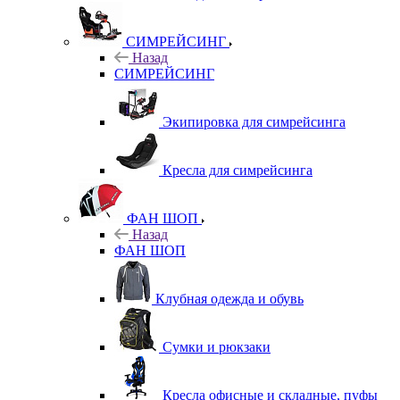
СИМРЕЙСИНГ
Назад
СИМРЕЙСИНГ
Экипировка для симрейсинга
Кресла для симрейсинга
ФАН ШОП
Назад
ФАН ШОП
Клубная одежда и обувь
Сумки и рюкзаки
Кресла офисные и складные, пуфы