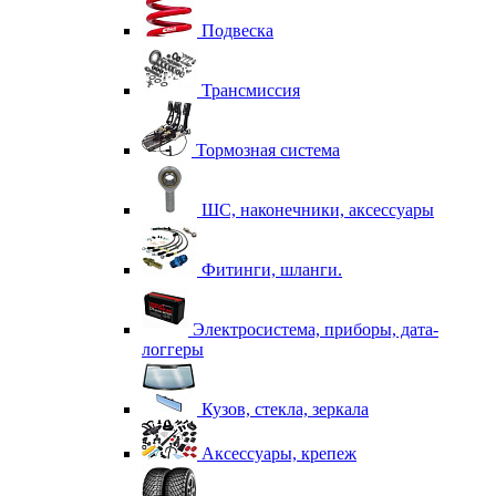
Подвеска
Трансмиссия
Тормозная система
ШС, наконечники, аксессуары
Фитинги, шланги.
Электросистема, приборы, дата-
логгеры
Кузов, стекла, зеркала
Аксессуары, крепеж