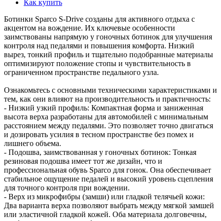
Как купить
Ботинки Sparco S-Drive созданы для активного отдыха с
акцентом на вождение. Их ключевые особенности
заимствованы напрямую у гоночных ботинок для улучшения
контроля над педалями и повышения комфорта. Низкий
вырез, тонкий профиль и тщательно подобранные материалы
оптимизируют положение стопы и чувствительность в
ограниченном пространстве педального узла.
Ознакомьтесь с основными техническими характеристиками и
тем, как они влияют на производительность и практичность:
- Низкий узкий профиль: Компактная форма и заниженная
высота верха разработаны для автомобилей с минимальным
расстоянием между педалями. Это позволяет точно двигаться
и дозировать усилия в тесном пространстве без помех и
лишнего объема.
- Подошва, заимствованная у гоночных ботинок: Тонкая
резиновая подошва имеет тот же дизайн, что и
профессиональная обувь Sparco для гонок. Она обеспечивает
стабильное ощущение педалей и высокий уровень сцепления
для точного контроля при вождении.
- Верх из микрофибры (замши) или гладкой телячьей кожи:
Два варианта верха позволяют выбрать между мягкой замшей
или эластичной гладкой кожей. Оба материала долговечны,