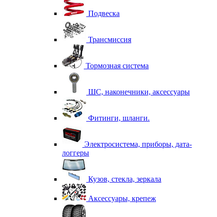
Подвеска
Трансмиссия
Тормозная система
ШС, наконечники, аксессуары
Фитинги, шланги.
Электросистема, приборы, дата-
логгеры
Кузов, стекла, зеркала
Аксессуары, крепеж