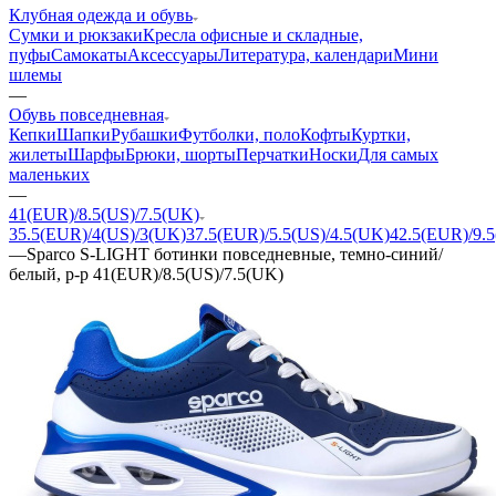
Клубная одежда и обувь
Сумки и рюкзаки
Кресла офисные и складные,
пуфы
Самокаты
Аксессуары
Литература, календари
Мини
шлемы
—
Обувь повседневная
Кепки
Шапки
Рубашки
Футболки, поло
Кофты
Куртки,
жилеты
Шарфы
Брюки, шорты
Перчатки
Носки
Для самых
маленьких
—
41(EUR)/8.5(US)/7.5(UK)
35.5(EUR)/4(US)/3(UK)
37.5(EUR)/5.5(US)/4.5(UK)
42.5(EUR)/9.5
—
Sparco S-LIGHT ботинки повседневные, темно-синий/
белый, р-р 41(EUR)/8.5(US)/7.5(UK)