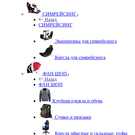
СИМРЕЙСИНГ
Назад
СИМРЕЙСИНГ
Экипировка для симрейсинга
Кресла для симрейсинга
ФАН ШОП
Назад
ФАН ШОП
Клубная одежда и обувь
Сумки и рюкзаки
Кресла офисные и складные, пуфы