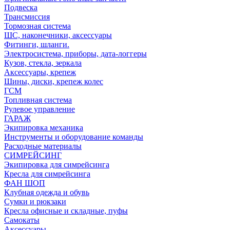
Подвеска
Трансмиссия
Тормозная система
ШС, наконечники, аксессуары
Фитинги, шланги.
Электросистема, приборы, дата-логгеры
Кузов, стекла, зеркала
Аксессуары, крепеж
Шины, диски, крепеж колес
ГСМ
Топливная система
Рулевое управление
ГАРАЖ
Экипировка механика
Инструменты и оборудование команды
Расходные материалы
СИМРЕЙСИНГ
Экипировка для симрейсинга
Кресла для симрейсинга
ФАН ШОП
Клубная одежда и обувь
Сумки и рюкзаки
Кресла офисные и складные, пуфы
Самокаты
Аксессуары