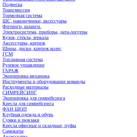
Подвеска
Трансмиссия
Тормозная система
ШС, наконечники, аксессуары
Фитинги, шланги.
Электросистема, приборы, дата-логгеры
Кузов, стекла, зеркала
Аксессуары, крепеж
Шины, диски, крепеж колес
ГСМ
Топливная система
Рулевое управление
ГАРАЖ
Экипировка механика
Инструменты и оборудование команды
Расходные материалы
СИМРЕЙСИНГ
Экипировка для симрейсинга
Кресла для симрейсинга
ФАН ШОП
Клубная одежда и обувь
Сумки и рюкзаки
Кресла офисные и складные, пуфы
Самокаты
Аксессуары