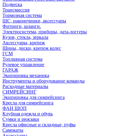
Подвеска
Трансмиссия
Тормозная система
ШС, наконечники, аксессуары
Фитинги, шланги.
Электросистема, приборы, дата-логгеры
Кузов, стекла, зеркала
Аксессуары, крепеж
Шины, диски, крепеж колес
ГСМ
Топливная система
Рулевое управление
ГАРАЖ
Экипировка механика
Инструменты и оборудование команды
Расходные материалы
СИМРЕЙСИНГ
Экипировка для симрейсинга
Кресла для симрейсинга
ФАН ШОП
Клубная одежда и обувь
Сумки и рюкзаки
Кресла офисные и складные, пуфы
Самокаты
Аксессуары