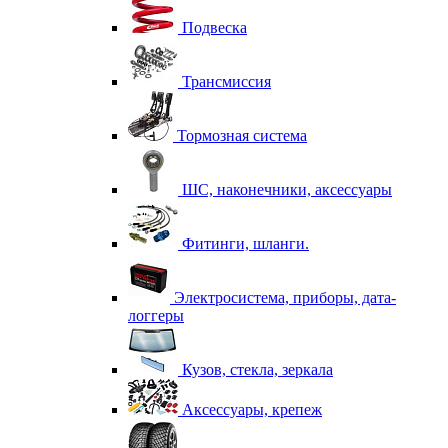
Подвеска
Трансмиссия
Тормозная система
ШС, наконечники, аксессуары
Фитинги, шланги.
Электросистема, приборы, дата-
логгеры
Кузов, стекла, зеркала
Аксессуары, крепеж