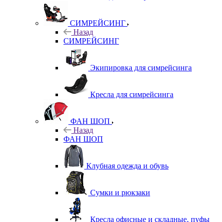
СИМРЕЙСИНГ
Назад
СИМРЕЙСИНГ
Экипировка для симрейсинга
Кресла для симрейсинга
ФАН ШОП
Назад
ФАН ШОП
Клубная одежда и обувь
Сумки и рюкзаки
Кресла офисные и складные, пуфы