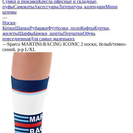
Сумки и рюкзаки
Кресла офисные и складные,
пуфы
Самокаты
Аксессуары
Литература, календари
Мини
шлемы
—
Носки
Кепки
Шапки
Рубашки
Футболки, поло
Кофты
Куртки,
жилеты
Шарфы
Брюки, шорты
Перчатки
Обувь
повседневная
Для самых маленьких
—
Sparco MARTINI-RACING ICONIC 2 носки, белый/темно-
синий, р-р L/XL