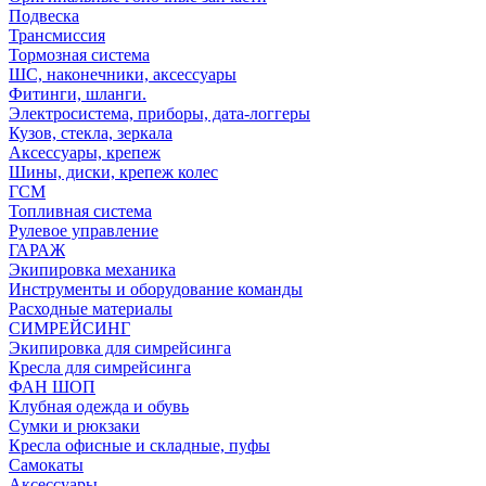
Подвеска
Трансмиссия
Тормозная система
ШС, наконечники, аксессуары
Фитинги, шланги.
Электросистема, приборы, дата-логгеры
Кузов, стекла, зеркала
Аксессуары, крепеж
Шины, диски, крепеж колес
ГСМ
Топливная система
Рулевое управление
ГАРАЖ
Экипировка механика
Инструменты и оборудование команды
Расходные материалы
СИМРЕЙСИНГ
Экипировка для симрейсинга
Кресла для симрейсинга
ФАН ШОП
Клубная одежда и обувь
Сумки и рюкзаки
Кресла офисные и складные, пуфы
Самокаты
Аксессуары