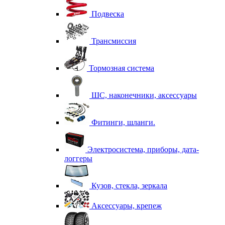
Подвеска
Трансмиссия
Тормозная система
ШС, наконечники, аксессуары
Фитинги, шланги.
Электросистема, приборы, дата-
логгеры
Кузов, стекла, зеркала
Аксессуары, крепеж