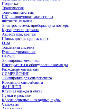
Подвеска
Трансмиссия
Тормозная система
ШС, наконечники, аксессуары
Фитинги, шланги.
Электросистема, приборы, дата-логгеры
Кузов, стекла, зеркала
Аксессуары, крепеж
Шины, диски, крепеж колес
ГСМ
Топливная система
Рулевое управление
ГАРАЖ
Экипировка механика
Инструменты и оборудование команды
Расходные материалы
СИМРЕЙСИНГ
Экипировка для симрейсинга
Кресла для симрейсинга
ФАН ШОП
Клубная одежда и обувь
Сумки и рюкзаки
Кресла офисные и складные, пуфы
Самокаты
Аксессуары