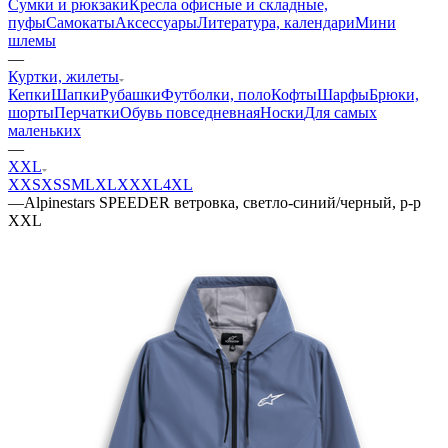
Сумки и рюкзаки
Кресла офисные и складные,
пуфы
Самокаты
Аксессуары
Литература, календари
Мини
шлемы
—
Куртки, жилеты
Кепки
Шапки
Рубашки
Футболки, поло
Кофты
Шарфы
Брюки,
шорты
Перчатки
Обувь повседневная
Носки
Для самых
маленьких
—
XXL
XXS
XS
S
M
L
XL
XXXL
4XL
—
Alpinestars SPEEDER ветровка, светло-синий/черный, р-р
XXL