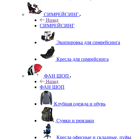
СИМРЕЙСИНГ
Назад
СИМРЕЙСИНГ
Экипировка для симрейсинга
Кресла для симрейсинга
ФАН ШОП
Назад
ФАН ШОП
Клубная одежда и обувь
Сумки и рюкзаки
Кресла офисные и складные, пуфы