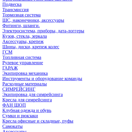
Подвеска
Трансмиссия
Тормозная система
ШС, наконечники, аксессуары
Фитинги, шланги.
Электросистема, приборы, дата-логгеры
Кузов, стекла, зеркала
Аксессуары, крепеж
Шины, диски, крепеж колес
ГСМ
Топливная система
Рулевое управление
ГАРАЖ
Экипировка механика
Инструменты и оборудование команды
Расходные материалы
СИМРЕЙСИНГ
Экипировка для симрейсинга
Кресла для симрейсинга
ФАН ШОП
Клубная одежда и обувь
Сумки и рюкзаки
Кресла офисные и складные, пуфы
Самокаты
Аксессуары