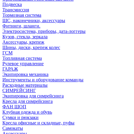
Подвеска
Трансмиссия
Тормозная система
ШС, наконечники, аксессуары
Фитинги, шланги.
Электросистема, приборы, дата-логгеры
Кузов, стекла, зеркала
Аксессуары, крепеж
Шины, диски, крепеж колес
ГСМ
Топливная система
Рулевое управление
ГАРАЖ
Экипировка механика
Инструменты и оборудование команды
Расходные материалы
СИМРЕЙСИНГ
Экипировка для симрейсинга
Кресла для симрейсинга
ФАН ШОП
Клубная одежда и обувь
Сумки и рюкзаки
Кресла офисные и складные, пуфы
Самокаты
Аксессуары