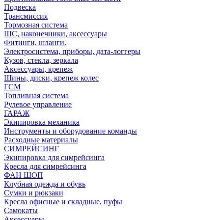
Подвеска
Трансмиссия
Тормозная система
ШС, наконечники, аксессуары
Фитинги, шланги.
Электросистема, приборы, дата-логгеры
Кузов, стекла, зеркала
Аксессуары, крепеж
Шины, диски, крепеж колес
ГСМ
Топливная система
Рулевое управление
ГАРАЖ
Экипировка механика
Инструменты и оборудование команды
Расходные материалы
СИМРЕЙСИНГ
Экипировка для симрейсинга
Кресла для симрейсинга
ФАН ШОП
Клубная одежда и обувь
Сумки и рюкзаки
Кресла офисные и складные, пуфы
Самокаты
Аксессуары