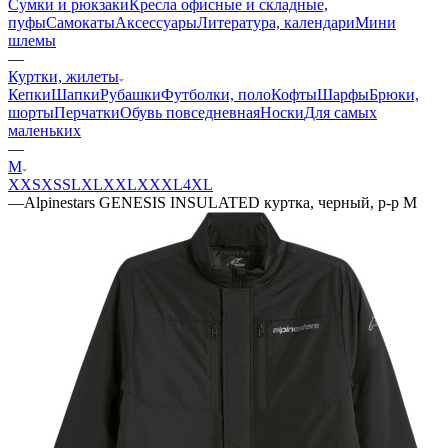
Сумки и рюкзаки
Кресла офисные и складные,
пуфы
Самокаты
Аксессуары
Литература, календари
Мини
шлемы
—
Куртки, жилеты
Кепки
Шапки
Рубашки
Футболки, поло
Кофты
Шарфы
Брюки,
шорты
Перчатки
Обувь повседневная
Носки
Для самых
маленьких
—
M
XXS
XS
S
L
XL
XXL
XXXL
4XL
—
Alpinestars GENESIS INSULATED куртка, черный, р-р M