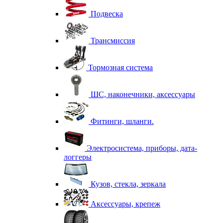
Подвеска
Трансмиссия
Тормозная система
ШС, наконечники, аксессуары
Фитинги, шланги.
Электросистема, приборы, дата-
логгеры
Кузов, стекла, зеркала
Аксессуары, крепеж