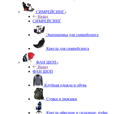
СИМРЕЙСИНГ
Назад
СИМРЕЙСИНГ
Экипировка для симрейсинга
Кресла для симрейсинга
ФАН ШОП
Назад
ФАН ШОП
Клубная одежда и обувь
Сумки и рюкзаки
Кресла офисные и складные, пуфы