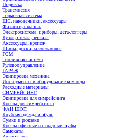
Подвеска
Трансмиссия
Тормозная система
ШС, наконечники, аксессуары
Фитинги, шланги.
Электросистема, приборы, дата-логгеры
Кузов, стекла, зеркала
Аксессуары, крепеж
Шины, диски, крепеж колес
ГСМ
Топливная система
Рулевое управление
ГАРАЖ
Экипировка механика
Инструменты и оборудование команды
Расходные материалы
СИМРЕЙСИНГ
Экипировка для симрейсинга
Кресла для симрейсинга
ФАН ШОП
Клубная одежда и обувь
Сумки и рюкзаки
Кресла офисные и складные, пуфы
Самокаты
Аксессуары