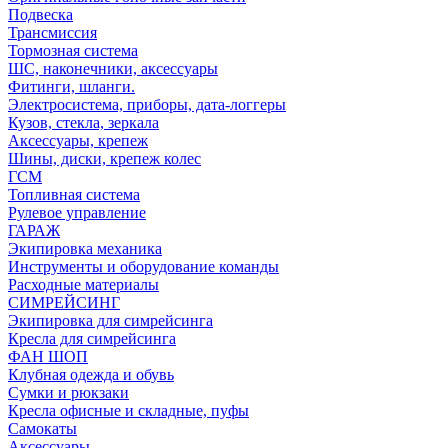
Подвеска
Трансмиссия
Тормозная система
ШС, наконечники, аксессуары
Фитинги, шланги.
Электросистема, приборы, дата-логгеры
Кузов, стекла, зеркала
Аксессуары, крепеж
Шины, диски, крепеж колес
ГСМ
Топливная система
Рулевое управление
ГАРАЖ
Экипировка механика
Инструменты и оборудование команды
Расходные материалы
СИМРЕЙСИНГ
Экипировка для симрейсинга
Кресла для симрейсинга
ФАН ШОП
Клубная одежда и обувь
Сумки и рюкзаки
Кресла офисные и складные, пуфы
Самокаты
Аксессуары