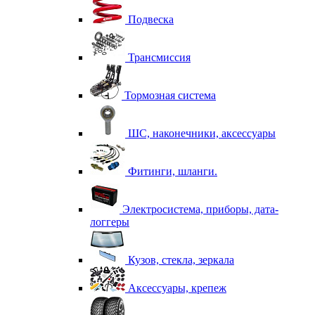
Подвеска
Трансмиссия
Тормозная система
ШС, наконечники, аксессуары
Фитинги, шланги.
Электросистема, приборы, дата-
логгеры
Кузов, стекла, зеркала
Аксессуары, крепеж