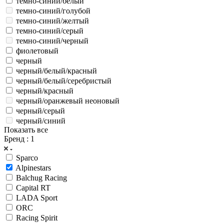
темно-синий/белый
темно-синий/голубой
темно-синий/желтый
темно-синий/серый
темно-синий/черный
фиолетовый
черный
черный/белый/красный
черный/белый/серебристый
черный/красный
черный/оранжевый неоновый
черный/серый
черный/синий
Показать все
Бренд
: 1
Sparco
Alpinestars
Balchug Racing
Capital RT
LADA Sport
ORC
Racing Spirit