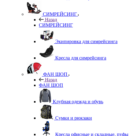
СИМРЕЙСИНГ
Назад
СИМРЕЙСИНГ
Экипировка для симрейсинга
Кресла для симрейсинга
ФАН ШОП
Назад
ФАН ШОП
Клубная одежда и обувь
Сумки и рюкзаки
Кресла офисные и складные, пуфы