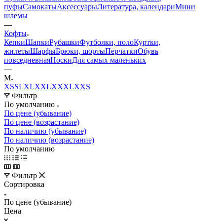
пуфы
Самокаты
Аксессуары
Литература, календари
Мини
шлемы
—
Кофты
Кепки
Шапки
Рубашки
Футболки, поло
Куртки,
жилеты
Шарфы
Брюки, шорты
Перчатки
Обувь
повседневная
Носки
Для самых маленьких
—
M
XS
S
L
XL
XXL
XXXL
XXS
Фильтр
По умолчанию
По цене (убывание)
По цене (возрастание)
По наличию (убывание)
По наличию (возрастание)
По умолчанию
Фильтр
Сортировка
По цене (убывание)
Цена