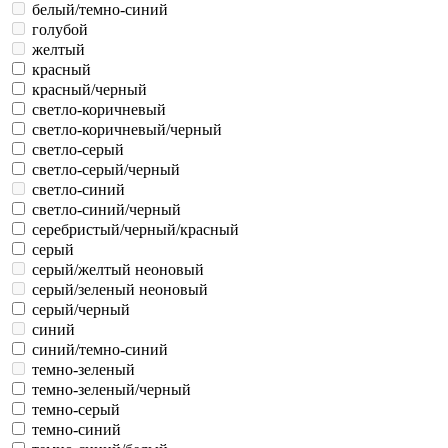
белый/темно-синий
голубой
желтый
красный
красный/черный
светло-коричневый
светло-коричневый/черный
светло-серый
светло-серый/черный
светло-синий
светло-синий/черный
серебристый/черный/красный
серый
серый/желтый неоновый
серый/зеленый неоновый
серый/черный
синий
синий/темно-синий
темно-зеленый
темно-зеленый/черный
темно-серый
темно-синий