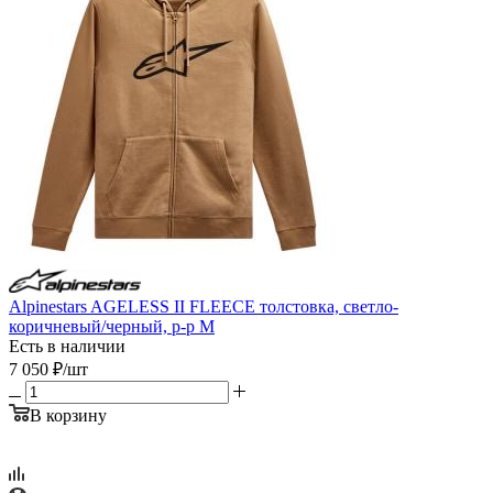
Alpinestars AGELESS II FLEECE толстовка, светло-
коричневый/черный, р-р M
Есть в наличии
7 050
₽
/шт
В корзину