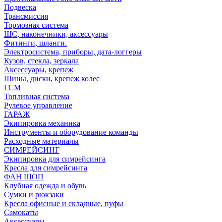
Подвеска
Трансмиссия
Тормозная система
ШС, наконечники, аксессуары
Фитинги, шланги.
Электросистема, приборы, дата-логгеры
Кузов, стекла, зеркала
Аксессуары, крепеж
Шины, диски, крепеж колес
ГСМ
Топливная система
Рулевое управление
ГАРАЖ
Экипировка механика
Инструменты и оборудование команды
Расходные материалы
СИМРЕЙСИНГ
Экипировка для симрейсинга
Кресла для симрейсинга
ФАН ШОП
Клубная одежда и обувь
Сумки и рюкзаки
Кресла офисные и складные, пуфы
Самокаты
Аксессуары