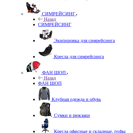
СИМРЕЙСИНГ
Назад
СИМРЕЙСИНГ
Экипировка для симрейсинга
Кресла для симрейсинга
ФАН ШОП
Назад
ФАН ШОП
Клубная одежда и обувь
Сумки и рюкзаки
Кресла офисные и складные, пуфы