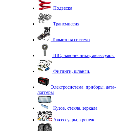
Подвеска
Трансмиссия
Тормозная система
ШС, наконечники, аксессуары
Фитинги, шланги.
Электросистема, приборы, дата-
логгеры
Кузов, стекла, зеркала
Аксессуары, крепеж