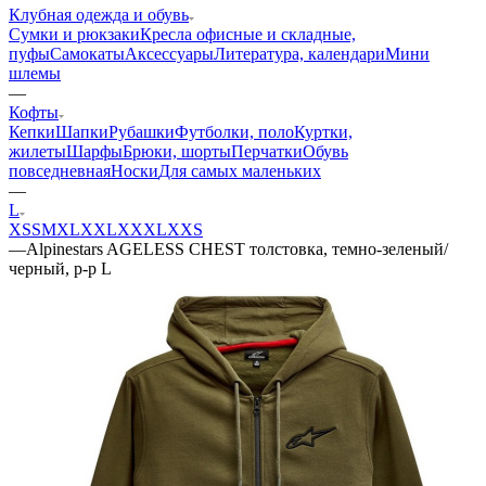
Клубная одежда и обувь
Сумки и рюкзаки
Кресла офисные и складные,
пуфы
Самокаты
Аксессуары
Литература, календари
Мини
шлемы
—
Кофты
Кепки
Шапки
Рубашки
Футболки, поло
Куртки,
жилеты
Шарфы
Брюки, шорты
Перчатки
Обувь
повседневная
Носки
Для самых маленьких
—
L
XS
S
M
XL
XXL
XXXL
XXS
—
Alpinestars AGELESS CHEST толстовка, темно-зеленый/
черный, р-р L