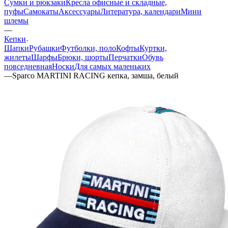
Сумки и рюкзаки
Кресла офисные и складные,
пуфы
Самокаты
Аксессуары
Литература, календари
Мини
шлемы
—
Кепки
Шапки
Рубашки
Футболки, поло
Кофты
Куртки,
жилеты
Шарфы
Брюки, шорты
Перчатки
Обувь
повседневная
Носки
Для самых маленьких
—
Sparco MARTINI RACING кепка, замша, белый