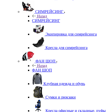
СИМРЕЙСИНГ
Назад
СИМРЕЙСИНГ
Экипировка для симрейсинга
Кресла для симрейсинга
ФАН ШОП
Назад
ФАН ШОП
Клубная одежда и обувь
Сумки и рюкзаки
Кресла офисные и складные, пуфы