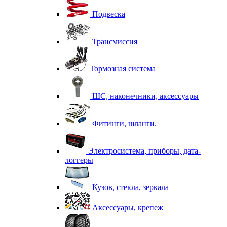
Подвеска
Трансмиссия
Тормозная система
ШС, наконечники, аксессуары
Фитинги, шланги.
Электросистема, приборы, дата-
логгеры
Кузов, стекла, зеркала
Аксессуары, крепеж