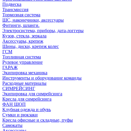
Подвеска
Трансмиссия
Тормозная система
ШС, наконечники, аксессуары
Фитинги, шланги.
Электросистема, приборы, дата-логгеры
Кузов, стекла, зеркала
Аксессуары, крепеж
Шины, диски, крепеж колес
ГСМ
Топливная система
Рулевое управление
ГАРАЖ
Экипировка механика
Инструменты и оборудование команды
Расходные материалы
СИМРЕЙСИНГ
Экипировка для симрейсинга
Кресла для симрейсинга
ФАН ШОП
Клубная одежда и обувь
Сумки и рюкзаки
Кресла офисные и складные, пуфы
Самокаты
Аксессуары