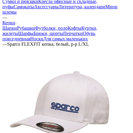
Сумки и рюкзаки
Кресла офисные и складные,
пуфы
Самокаты
Аксессуары
Литература, календари
Мини
шлемы
—
Кепки
Шапки
Рубашки
Футболки, поло
Кофты
Куртки,
жилеты
Шарфы
Брюки, шорты
Перчатки
Обувь
повседневная
Носки
Для самых маленьких
—
Sparco FLEXFIT кепка, белый, р-р L/XL