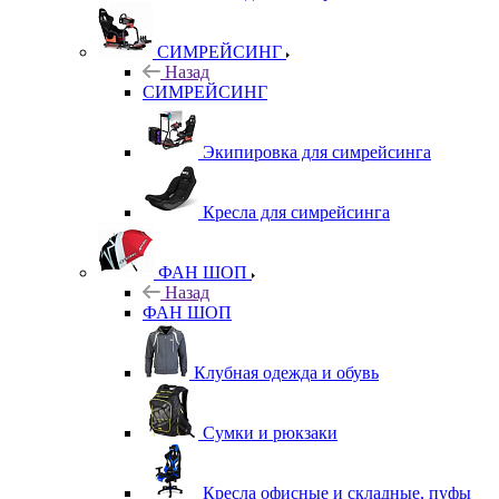
СИМРЕЙСИНГ
Назад
СИМРЕЙСИНГ
Экипировка для симрейсинга
Кресла для симрейсинга
ФАН ШОП
Назад
ФАН ШОП
Клубная одежда и обувь
Сумки и рюкзаки
Кресла офисные и складные, пуфы