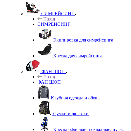
СИМРЕЙСИНГ
Назад
СИМРЕЙСИНГ
Экипировка для симрейсинга
Кресла для симрейсинга
ФАН ШОП
Назад
ФАН ШОП
Клубная одежда и обувь
Сумки и рюкзаки
Кресла офисные и складные, пуфы