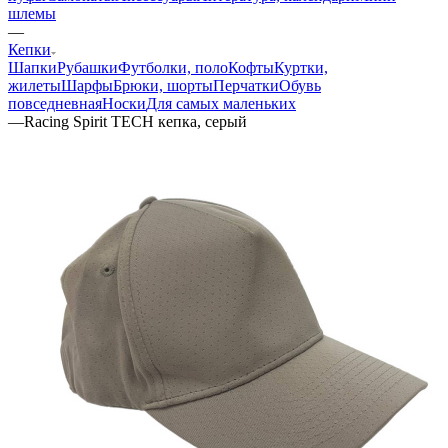
шлемы
—
Кепки
Шапки
Рубашки
Футболки, поло
Кофты
Куртки,
жилеты
Шарфы
Брюки, шорты
Перчатки
Обувь
повседневная
Носки
Для самых маленьких
—
Racing Spirit TECH кепка, серый