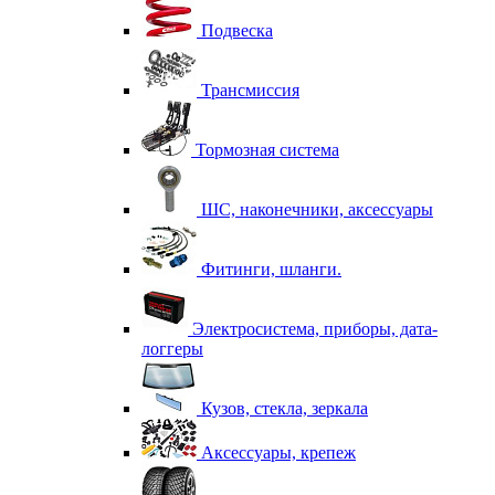
Подвеска
Трансмиссия
Тормозная система
ШС, наконечники, аксессуары
Фитинги, шланги.
Электросистема, приборы, дата-
логгеры
Кузов, стекла, зеркала
Аксессуары, крепеж