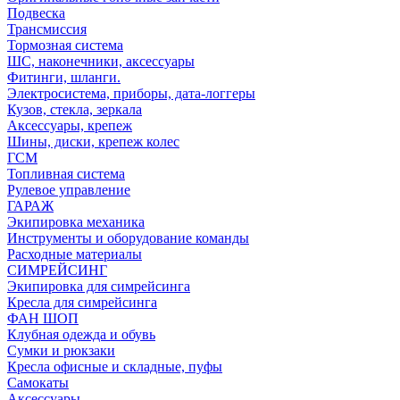
Подвеска
Трансмиссия
Тормозная система
ШС, наконечники, аксессуары
Фитинги, шланги.
Электросистема, приборы, дата-логгеры
Кузов, стекла, зеркала
Аксессуары, крепеж
Шины, диски, крепеж колес
ГСМ
Топливная система
Рулевое управление
ГАРАЖ
Экипировка механика
Инструменты и оборудование команды
Расходные материалы
СИМРЕЙСИНГ
Экипировка для симрейсинга
Кресла для симрейсинга
ФАН ШОП
Клубная одежда и обувь
Сумки и рюкзаки
Кресла офисные и складные, пуфы
Самокаты
Аксессуары