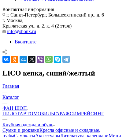
Контактная информация
г. Санкт-Петербург, Большеохтинский пр., д. 6
г. Москва,
Крылатская ул., д. 2, к. 4 (2 этаж)
info@shonx.ru
Вконтакте
LICO кепка, синий/желтый
Главная
—
Каталог
—
ФАН ШОП
ПИЛОТ
АВТОМОБИЛЬ
ГАРАЖ
СИМРЕЙСИНГ
—
Клубная одежда и обувь
Сумки и рюкзаки
Кресла офисные и складные,
пуфы
Самокаты
Аксессуары
Литература, календари
Мини