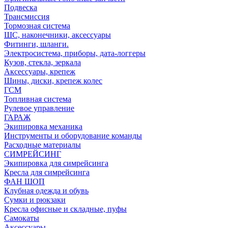
Подвеска
Трансмиссия
Тормозная система
ШС, наконечники, аксессуары
Фитинги, шланги.
Электросистема, приборы, дата-логгеры
Кузов, стекла, зеркала
Аксессуары, крепеж
Шины, диски, крепеж колес
ГСМ
Топливная система
Рулевое управление
ГАРАЖ
Экипировка механика
Инструменты и оборудование команды
Расходные материалы
СИМРЕЙСИНГ
Экипировка для симрейсинга
Кресла для симрейсинга
ФАН ШОП
Клубная одежда и обувь
Сумки и рюкзаки
Кресла офисные и складные, пуфы
Самокаты
Аксессуары