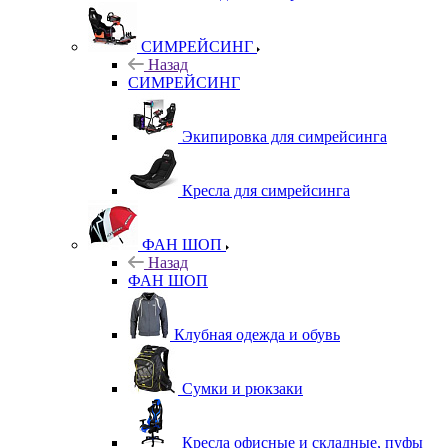
СИМРЕЙСИНГ
Назад
СИМРЕЙСИНГ
Экипировка для симрейсинга
Кресла для симрейсинга
ФАН ШОП
Назад
ФАН ШОП
Клубная одежда и обувь
Сумки и рюкзаки
Кресла офисные и складные, пуфы