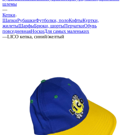
шлемы
—
Кепки
Шапки
Рубашки
Футболки, поло
Кофты
Куртки,
жилеты
Шарфы
Брюки, шорты
Перчатки
Обувь
повседневная
Носки
Для самых маленьких
—
LICO кепка, синий/желтый