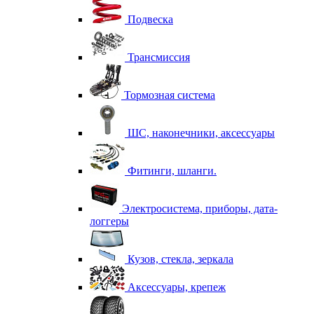
Подвеска
Трансмиссия
Тормозная система
ШС, наконечники, аксессуары
Фитинги, шланги.
Электросистема, приборы, дата-
логгеры
Кузов, стекла, зеркала
Аксессуары, крепеж