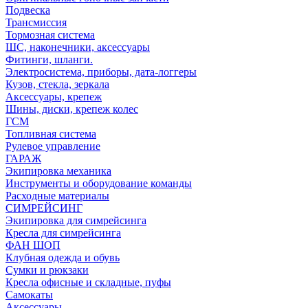
Подвеска
Трансмиссия
Тормозная система
ШС, наконечники, аксессуары
Фитинги, шланги.
Электросистема, приборы, дата-логгеры
Кузов, стекла, зеркала
Аксессуары, крепеж
Шины, диски, крепеж колес
ГСМ
Топливная система
Рулевое управление
ГАРАЖ
Экипировка механика
Инструменты и оборудование команды
Расходные материалы
СИМРЕЙСИНГ
Экипировка для симрейсинга
Кресла для симрейсинга
ФАН ШОП
Клубная одежда и обувь
Сумки и рюкзаки
Кресла офисные и складные, пуфы
Самокаты
Аксессуары