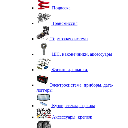
Подвеска
Трансмиссия
Тормозная система
ШС, наконечники, аксессуары
Фитинги, шланги.
Электросистема, приборы, дата-
логгеры
Кузов, стекла, зеркала
Аксессуары, крепеж