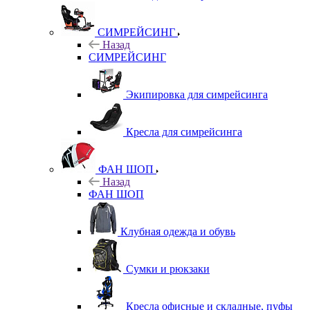
СИМРЕЙСИНГ
Назад
СИМРЕЙСИНГ
Экипировка для симрейсинга
Кресла для симрейсинга
ФАН ШОП
Назад
ФАН ШОП
Клубная одежда и обувь
Сумки и рюкзаки
Кресла офисные и складные, пуфы