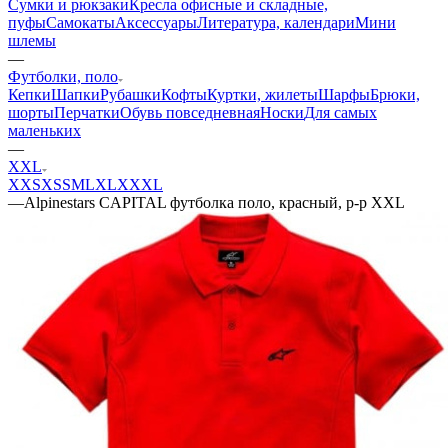
Сумки и рюкзаки
Кресла офисные и складные,
пуфы
Самокаты
Аксессуары
Литература, календари
Мини
шлемы
—
Футболки, поло
Кепки
Шапки
Рубашки
Кофты
Куртки, жилеты
Шарфы
Брюки,
шорты
Перчатки
Обувь повседневная
Носки
Для самых
маленьких
—
XXL
XXS
XS
S
M
L
XL
XXXL
—
Alpinestars CAPITAL футболка поло, красный, р-р XXL