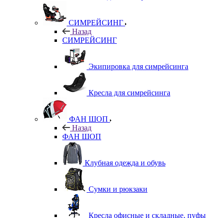
СИМРЕЙСИНГ
Назад
СИМРЕЙСИНГ
Экипировка для симрейсинга
Кресла для симрейсинга
ФАН ШОП
Назад
ФАН ШОП
Клубная одежда и обувь
Сумки и рюкзаки
Кресла офисные и складные, пуфы