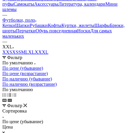
пуфы
Самокаты
Аксессуары
Литература, календари
Мини
шлемы
—
Футболки, поло
Кепки
Шапки
Рубашки
Кофты
Куртки, жилеты
Шарфы
Брюки,
шорты
Перчатки
Обувь повседневная
Носки
Для самых
маленьких
—
XXL
XXS
XS
S
M
L
XL
XXXL
Фильтр
По умолчанию
По цене (убывание)
По цене (возрастание)
По наличию (убывание)
По наличию (возрастание)
По умолчанию
Фильтр
Сортировка
По цене (убывание)
Цена