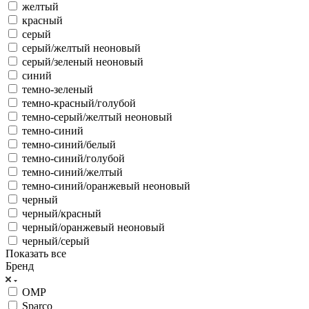
желтый
красный
серый
серый/желтый неоновый
серый/зеленый неоновый
синий
темно-зеленый
темно-красный/голубой
темно-серый/желтый неоновый
темно-синий
темно-синий/белый
темно-синий/голубой
темно-синий/желтый
темно-синий/оранжевый неоновый
черный
черный/красный
черный/оранжевый неоновый
черный/серый
Показать все
Бренд
OMP
Sparco