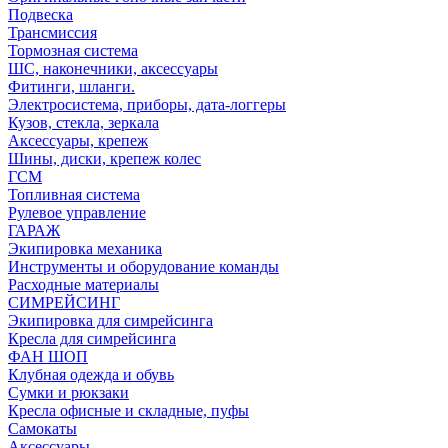
Подвеска
Трансмиссия
Тормозная система
ШС, наконечники, аксессуары
Фитинги, шланги.
Электросистема, приборы, дата-логгеры
Кузов, стекла, зеркала
Аксессуары, крепеж
Шины, диски, крепеж колес
ГСМ
Топливная система
Рулевое управление
ГАРАЖ
Экипировка механика
Инструменты и оборудование команды
Расходные материалы
СИМРЕЙСИНГ
Экипировка для симрейсинга
Кресла для симрейсинга
ФАН ШОП
Клубная одежда и обувь
Сумки и рюкзаки
Кресла офисные и складные, пуфы
Самокаты
Аксессуары