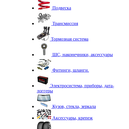
Подвеска
Трансмиссия
Тормозная система
ШС, наконечники, аксессуары
Фитинги, шланги.
Электросистема, приборы, дата-
логгеры
Кузов, стекла, зеркала
Аксессуары, крепеж