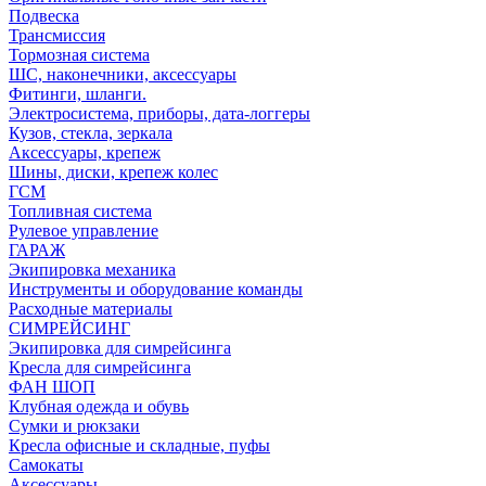
Подвеска
Трансмиссия
Тормозная система
ШС, наконечники, аксессуары
Фитинги, шланги.
Электросистема, приборы, дата-логгеры
Кузов, стекла, зеркала
Аксессуары, крепеж
Шины, диски, крепеж колес
ГСМ
Топливная система
Рулевое управление
ГАРАЖ
Экипировка механика
Инструменты и оборудование команды
Расходные материалы
СИМРЕЙСИНГ
Экипировка для симрейсинга
Кресла для симрейсинга
ФАН ШОП
Клубная одежда и обувь
Сумки и рюкзаки
Кресла офисные и складные, пуфы
Самокаты
Аксессуары