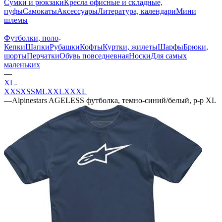
Сумки и рюкзаки
Кресла офисные и складные,
пуфы
Самокаты
Аксессуары
Литература, календари
Мини
шлемы
—
Футболки, поло
Кепки
Шапки
Рубашки
Кофты
Куртки, жилеты
Шарфы
Брюки,
шорты
Перчатки
Обувь повседневная
Носки
Для самых
маленьких
—
XL
XXS
XS
S
M
L
XXL
XXXL
—
Alpinestars AGELESS футболка, темно-синий/белый, р-р XL