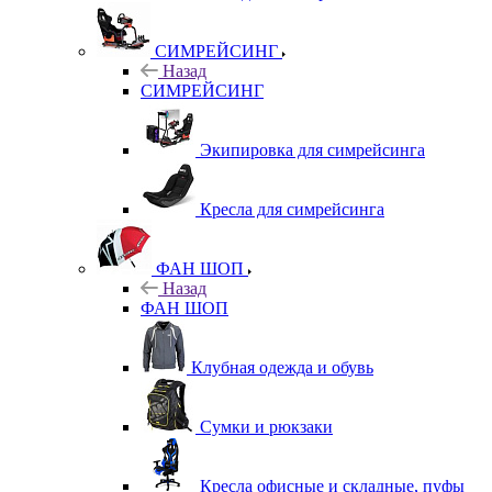
СИМРЕЙСИНГ
Назад
СИМРЕЙСИНГ
Экипировка для симрейсинга
Кресла для симрейсинга
ФАН ШОП
Назад
ФАН ШОП
Клубная одежда и обувь
Сумки и рюкзаки
Кресла офисные и складные, пуфы