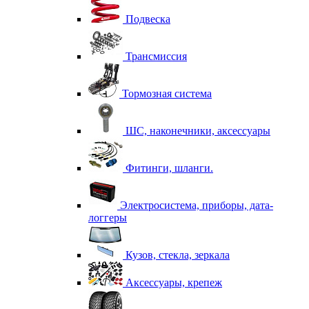
Подвеска
Трансмиссия
Тормозная система
ШС, наконечники, аксессуары
Фитинги, шланги.
Электросистема, приборы, дата-
логгеры
Кузов, стекла, зеркала
Аксессуары, крепеж