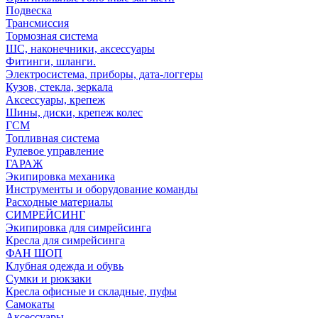
Подвеска
Трансмиссия
Тормозная система
ШС, наконечники, аксессуары
Фитинги, шланги.
Электросистема, приборы, дата-логгеры
Кузов, стекла, зеркала
Аксессуары, крепеж
Шины, диски, крепеж колес
ГСМ
Топливная система
Рулевое управление
ГАРАЖ
Экипировка механика
Инструменты и оборудование команды
Расходные материалы
СИМРЕЙСИНГ
Экипировка для симрейсинга
Кресла для симрейсинга
ФАН ШОП
Клубная одежда и обувь
Сумки и рюкзаки
Кресла офисные и складные, пуфы
Самокаты
Аксессуары