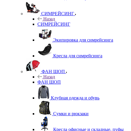
СИМРЕЙСИНГ
Назад
СИМРЕЙСИНГ
Экипировка для симрейсинга
Кресла для симрейсинга
ФАН ШОП
Назад
ФАН ШОП
Клубная одежда и обувь
Сумки и рюкзаки
Кресла офисные и складные, пуфы