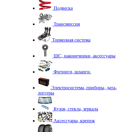
Подвеска
Трансмиссия
Тормозная система
ШС, наконечники, аксессуары
Фитинги, шланги.
Электросистема, приборы, дата-
логгеры
Кузов, стекла, зеркала
Аксессуары, крепеж