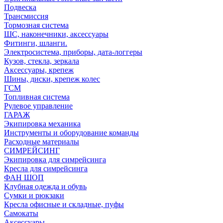
Подвеска
Трансмиссия
Тормозная система
ШС, наконечники, аксессуары
Фитинги, шланги.
Электросистема, приборы, дата-логгеры
Кузов, стекла, зеркала
Аксессуары, крепеж
Шины, диски, крепеж колес
ГСМ
Топливная система
Рулевое управление
ГАРАЖ
Экипировка механика
Инструменты и оборудование команды
Расходные материалы
СИМРЕЙСИНГ
Экипировка для симрейсинга
Кресла для симрейсинга
ФАН ШОП
Клубная одежда и обувь
Сумки и рюкзаки
Кресла офисные и складные, пуфы
Самокаты
Аксессуары