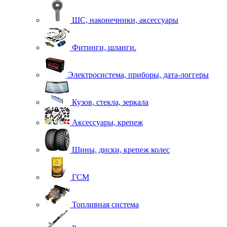
ШС, наконечники, аксессуары
Фитинги, шланги.
Электросистема, приборы, дата-логгеры
Кузов, стекла, зеркала
Аксессуары, крепеж
Шины, диски, крепеж колес
ГСМ
Топливная система