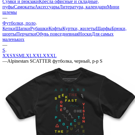
Сумки и рюкзаки
Кресла офисные и складные,
пуфы
Самокаты
Аксессуары
Литература, календари
Мини
шлемы
—
Футболки, поло
Кепки
Шапки
Рубашки
Кофты
Куртки, жилеты
Шарфы
Брюки,
шорты
Перчатки
Обувь повседневная
Носки
Для самых
маленьких
—
S
XXS
XS
M
L
XL
XXL
XXXL
—
Alpinestars SCATTER футболка, черный, р-р S