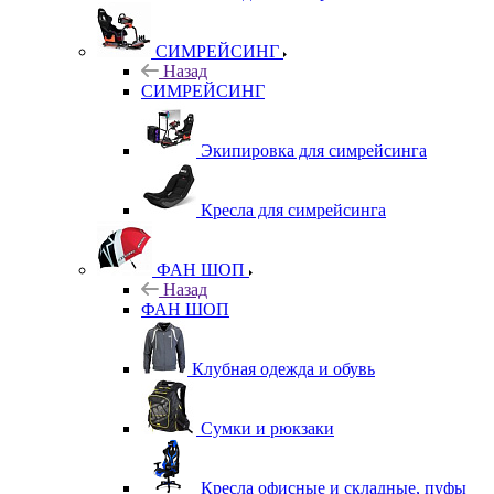
СИМРЕЙСИНГ
Назад
СИМРЕЙСИНГ
Экипировка для симрейсинга
Кресла для симрейсинга
ФАН ШОП
Назад
ФАН ШОП
Клубная одежда и обувь
Сумки и рюкзаки
Кресла офисные и складные, пуфы