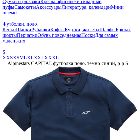
Сумки и рюкзаки
Кресла офисные и складные,
пуфы
Самокаты
Аксессуары
Литература, календари
Мини
шлемы
—
Футболки, поло
Кепки
Шапки
Рубашки
Кофты
Куртки, жилеты
Шарфы
Брюки,
шорты
Перчатки
Обувь повседневная
Носки
Для самых
маленьких
—
S
XXS
XS
M
L
XL
XXL
XXXL
—
Alpinestars CAPITAL футболка поло, темно-синий, р-р S