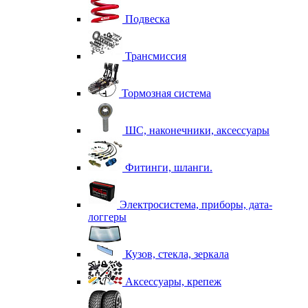
Подвеска
Трансмиссия
Тормозная система
ШС, наконечники, аксессуары
Фитинги, шланги.
Электросистема, приборы, дата-
логгеры
Кузов, стекла, зеркала
Аксессуары, крепеж