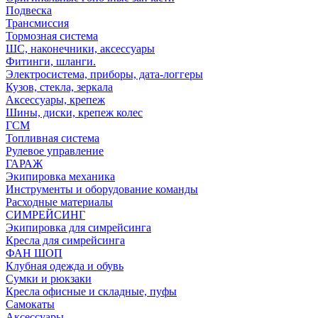
Подвеска
Трансмиссия
Тормозная система
ШС, наконечники, аксессуары
Фитинги, шланги.
Электросистема, приборы, дата-логгеры
Кузов, стекла, зеркала
Аксессуары, крепеж
Шины, диски, крепеж колес
ГСМ
Топливная система
Рулевое управление
ГАРАЖ
Экипировка механика
Инструменты и оборудование команды
Расходные материалы
СИМРЕЙСИНГ
Экипировка для симрейсинга
Кресла для симрейсинга
ФАН ШОП
Клубная одежда и обувь
Сумки и рюкзаки
Кресла офисные и складные, пуфы
Самокаты
Аксессуары