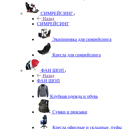
СИМРЕЙСИНГ
Назад
СИМРЕЙСИНГ
Экипировка для симрейсинга
Кресла для симрейсинга
ФАН ШОП
Назад
ФАН ШОП
Клубная одежда и обувь
Сумки и рюкзаки
Кресла офисные и складные, пуфы