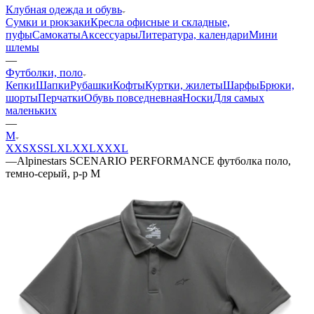
Клубная одежда и обувь
Сумки и рюкзаки
Кресла офисные и складные,
пуфы
Самокаты
Аксессуары
Литература, календари
Мини
шлемы
—
Футболки, поло
Кепки
Шапки
Рубашки
Кофты
Куртки, жилеты
Шарфы
Брюки,
шорты
Перчатки
Обувь повседневная
Носки
Для самых
маленьких
—
M
XXS
XS
S
L
XL
XXL
XXXL
—
Alpinestars SCENARIO PERFORMANCE футболка поло,
темно-серый, р-р M