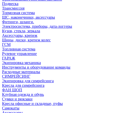
Подвеска
Трансмиссия
Тормозная система
ШС, наконечники, аксессуары
Фитинги, шланги.
Электросистема, приборы, дата-логгеры
Кузов, стекла, зеркала
Аксессуары, крепеж
Шины, диски, крепеж колес
ГСМ
Топливная система
Рулевое управление
ГАРАЖ
Экипировка механика
Инструменты и оборудование команды
Расходные материалы
СИМРЕЙСИНГ
Экипировка для симрейсинга
Кресла для симрейсинга
ФАН ШОП
Клубная одежда и обувь
Сумки и рюкзаки
Кресла офисные и складные, пуфы
Самокаты
Аксессуары