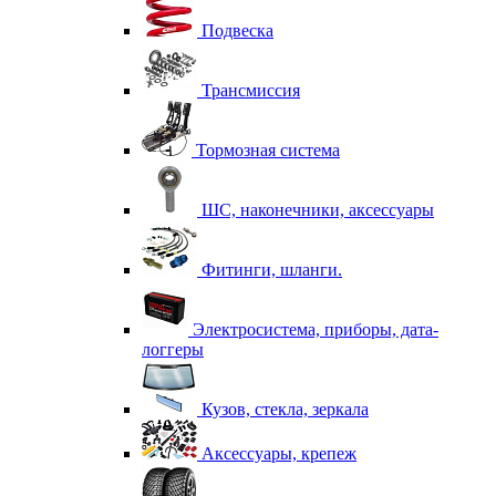
Подвеска
Трансмиссия
Тормозная система
ШС, наконечники, аксессуары
Фитинги, шланги.
Электросистема, приборы, дата-
логгеры
Кузов, стекла, зеркала
Аксессуары, крепеж