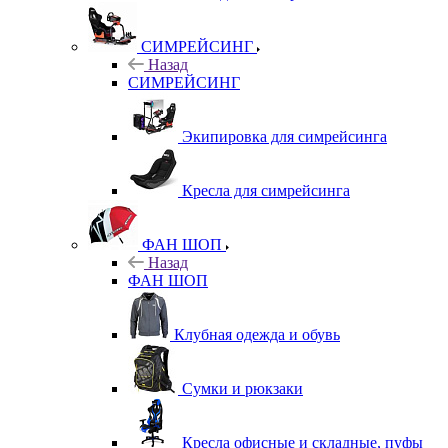
СИМРЕЙСИНГ
Назад
СИМРЕЙСИНГ
Экипировка для симрейсинга
Кресла для симрейсинга
ФАН ШОП
Назад
ФАН ШОП
Клубная одежда и обувь
Сумки и рюкзаки
Кресла офисные и складные, пуфы