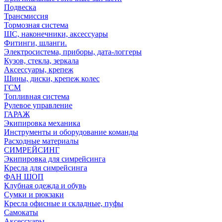
Подвеска
Трансмиссия
Тормозная система
ШС, наконечники, аксессуары
Фитинги, шланги.
Электросистема, приборы, дата-логгеры
Кузов, стекла, зеркала
Аксессуары, крепеж
Шины, диски, крепеж колес
ГСМ
Топливная система
Рулевое управление
ГАРАЖ
Экипировка механика
Инструменты и оборудование команды
Расходные материалы
СИМРЕЙСИНГ
Экипировка для симрейсинга
Кресла для симрейсинга
ФАН ШОП
Клубная одежда и обувь
Сумки и рюкзаки
Кресла офисные и складные, пуфы
Самокаты
Аксессуары