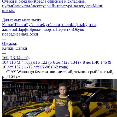
Сумки и рюкзаки
Кресла офисные и складные,
пуфы
Самокаты
Аксессуары
Литература, календари
Мини
шлемы
—
Для самых маленьких
Кепки
Шапки
Рубашки
Футболки, поло
Кофты
Куртки,
жилеты
Шарфы
Брюки, шорты
Перчатки
Обувь
повседневная
Носки
—
Одежда
Кепки, шапки
—
160 (13-14 лет)
104-110 (3-4 года)
116-122 (5-6 лет)
128-134 (7-8 лет)
140-146 (9-
10 лет)
152 (11-12 лет)
92-98 (0-2 года)
—
CIAY Wanna go fast свитшот детский, темно-серый/желтый,
р-р 164 см.