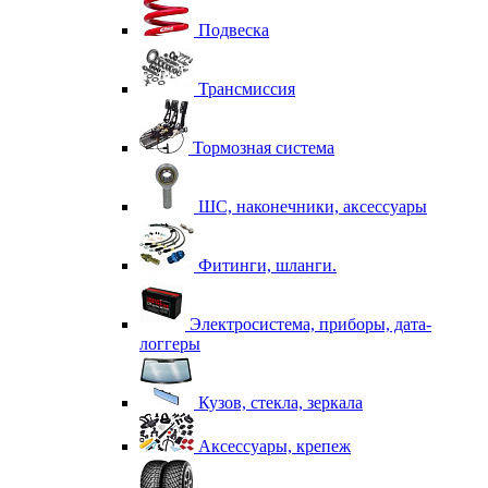
Подвеска
Трансмиссия
Тормозная система
ШС, наконечники, аксессуары
Фитинги, шланги.
Электросистема, приборы, дата-
логгеры
Кузов, стекла, зеркала
Аксессуары, крепеж