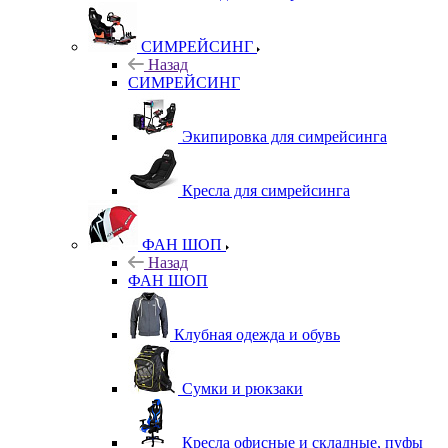
СИМРЕЙСИНГ
Назад
СИМРЕЙСИНГ
Экипировка для симрейсинга
Кресла для симрейсинга
ФАН ШОП
Назад
ФАН ШОП
Клубная одежда и обувь
Сумки и рюкзаки
Кресла офисные и складные, пуфы