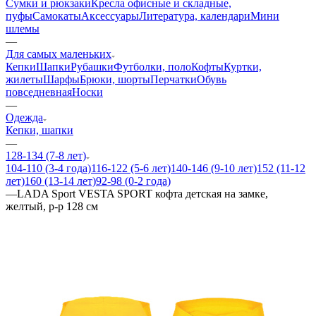
Сумки и рюкзаки
Кресла офисные и складные,
пуфы
Самокаты
Аксессуары
Литература, календари
Мини
шлемы
—
Для самых маленьких
Кепки
Шапки
Рубашки
Футболки, поло
Кофты
Куртки,
жилеты
Шарфы
Брюки, шорты
Перчатки
Обувь
повседневная
Носки
—
Одежда
Кепки, шапки
—
128-134 (7-8 лет)
104-110 (3-4 года)
116-122 (5-6 лет)
140-146 (9-10 лет)
152 (11-12
лет)
160 (13-14 лет)
92-98 (0-2 года)
—
LADA Sport VESTA SPORT кофта детская на замке,
желтый, р-р 128 см