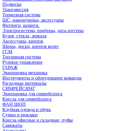
Подвеска
Трансмиссия
Тормозная система
ШС, наконечники, аксессуары
Фитинги, шланги.
Электросистема, приборы, дата-логгеры
Кузов, стекла, зеркала
Аксессуары, крепеж
Шины, диски, крепеж колес
ГСМ
Топливная система
Рулевое управление
ГАРАЖ
Экипировка механика
Инструменты и оборудование команды
Расходные материалы
СИМРЕЙСИНГ
Экипировка для симрейсинга
Кресла для симрейсинга
ФАН ШОП
Клубная одежда и обувь
Сумки и рюкзаки
Кресла офисные и складные, пуфы
Самокаты
Аксессуары