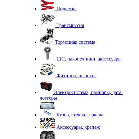
Подвеска
Трансмиссия
Тормозная система
ШС, наконечники, аксессуары
Фитинги, шланги.
Электросистема, приборы, дата-
логгеры
Кузов, стекла, зеркала
Аксессуары, крепеж