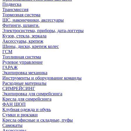
Подвеска
Трансмиссия
Тормозная система
ШС, наконечники, аксессуары
Фитинги, шланги.
Электросистема, приборы, дата-логгеры
Кузов, стекла, зеркала
Аксессуары, крепеж
Шины, диски, крепеж колес
ГСМ
Топливная система
Рулевое управление
ГАРАЖ
Экипировка механика
Инструменты и оборудование команды
Расходные материалы
СИМРЕЙСИНГ
Экипировка для симрейсинга
Кресла для симрейсинга
ФАН ШОП
Клубная одежда и обувь
Сумки и рюкзаки
Кресла офисные и складные, пуфы
Самокаты
Аксессуары