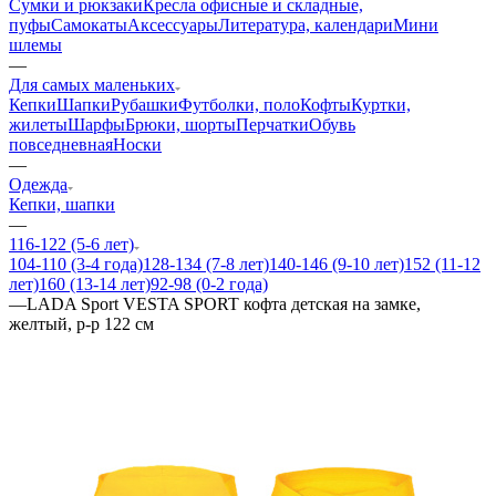
Сумки и рюкзаки
Кресла офисные и складные,
пуфы
Самокаты
Аксессуары
Литература, календари
Мини
шлемы
—
Для самых маленьких
Кепки
Шапки
Рубашки
Футболки, поло
Кофты
Куртки,
жилеты
Шарфы
Брюки, шорты
Перчатки
Обувь
повседневная
Носки
—
Одежда
Кепки, шапки
—
116-122 (5-6 лет)
104-110 (3-4 года)
128-134 (7-8 лет)
140-146 (9-10 лет)
152 (11-12
лет)
160 (13-14 лет)
92-98 (0-2 года)
—
LADA Sport VESTA SPORT кофта детская на замке,
желтый, р-р 122 см