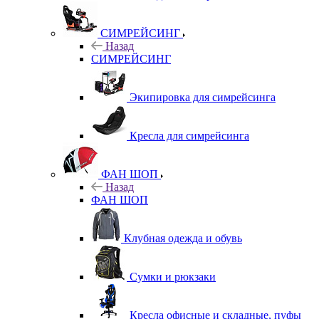
СИМРЕЙСИНГ
Назад
СИМРЕЙСИНГ
Экипировка для симрейсинга
Кресла для симрейсинга
ФАН ШОП
Назад
ФАН ШОП
Клубная одежда и обувь
Сумки и рюкзаки
Кресла офисные и складные, пуфы