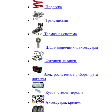
Подвеска
Трансмиссия
Тормозная система
ШС, наконечники, аксессуары
Фитинги, шланги.
Электросистема, приборы, дата-
логгеры
Кузов, стекла, зеркала
Аксессуары, крепеж