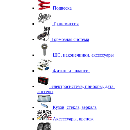
Подвеска
Трансмиссия
Тормозная система
ШС, наконечники, аксессуары
Фитинги, шланги.
Электросистема, приборы, дата-
логгеры
Кузов, стекла, зеркала
Аксессуары, крепеж