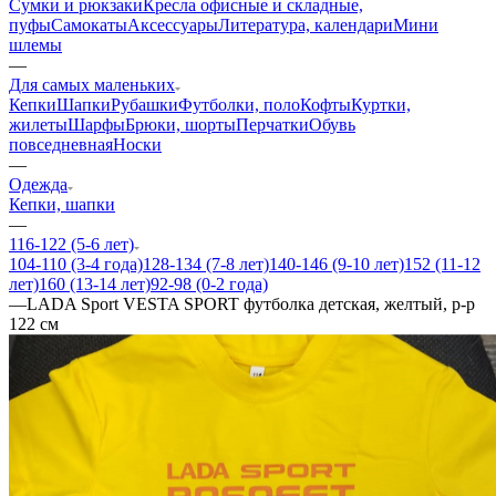
Сумки и рюкзаки
Кресла офисные и складные,
пуфы
Самокаты
Аксессуары
Литература, календари
Мини
шлемы
—
Для самых маленьких
Кепки
Шапки
Рубашки
Футболки, поло
Кофты
Куртки,
жилеты
Шарфы
Брюки, шорты
Перчатки
Обувь
повседневная
Носки
—
Одежда
Кепки, шапки
—
116-122 (5-6 лет)
104-110 (3-4 года)
128-134 (7-8 лет)
140-146 (9-10 лет)
152 (11-12
лет)
160 (13-14 лет)
92-98 (0-2 года)
—
LADA Sport VESTA SPORT футболка детская, желтый, р-р
122 см