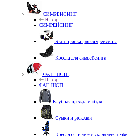
СИМРЕЙСИНГ
Назад
СИМРЕЙСИНГ
Экипировка для симрейсинга
Кресла для симрейсинга
ФАН ШОП
Назад
ФАН ШОП
Клубная одежда и обувь
Сумки и рюкзаки
Кресла офисные и складные, пуфы