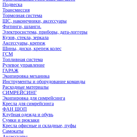
Подвеска
Трансмиссия
Тормозная система
ШС, наконечники, аксессуары
Фитинги, шланги.
Электросистема, приборы, дата-логгеры
Кузов, стекла, зеркала
Аксессуары, крепеж
Шины, диски, крепеж колес
ГСМ
Топливная система
Рулевое управление
ГАРАЖ
Экипировка механика
Инструменты и оборудование команды
Расходные материалы
СИМРЕЙСИНГ
Экипировка для симрейсинга
Кресла для симрейсинга
ФАН ШОП
Клубная одежда и обувь
Сумки и рюкзаки
Кресла офисные и складные, пуфы
Самокаты
Аксессуары