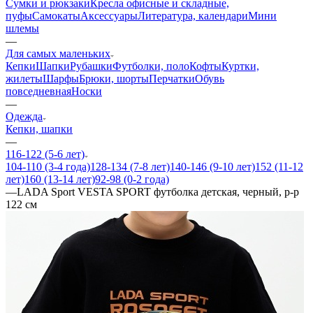
Сумки и рюкзаки
Кресла офисные и складные,
пуфы
Самокаты
Аксессуары
Литература, календари
Мини
шлемы
—
Для самых маленьких
Кепки
Шапки
Рубашки
Футболки, поло
Кофты
Куртки,
жилеты
Шарфы
Брюки, шорты
Перчатки
Обувь
повседневная
Носки
—
Одежда
Кепки, шапки
—
116-122 (5-6 лет)
104-110 (3-4 года)
128-134 (7-8 лет)
140-146 (9-10 лет)
152 (11-12
лет)
160 (13-14 лет)
92-98 (0-2 года)
—
LADA Sport VESTA SPORT футболка детская, черный, р-р
122 см