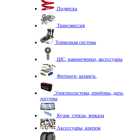
Подвеска
Трансмиссия
Тормозная система
ШС, наконечники, аксессуары
Фитинги, шланги.
Электросистема, приборы, дата-
логгеры
Кузов, стекла, зеркала
Аксессуары, крепеж