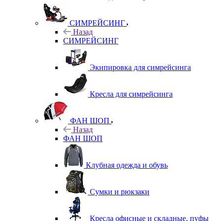
СИМРЕЙСИНГ
Назад
СИМРЕЙСИНГ
Экипировка для симрейсинга
Кресла для симрейсинга
ФАН ШОП
Назад
ФАН ШОП
Клубная одежда и обувь
Сумки и рюкзаки
Кресла офисные и складные, пуфы