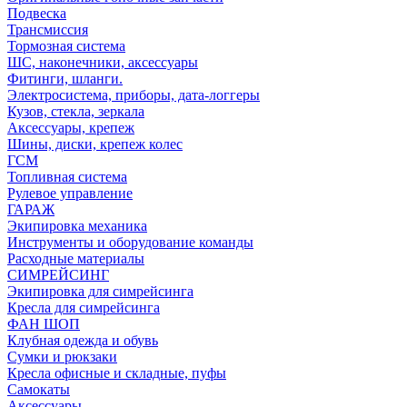
Подвеска
Трансмиссия
Тормозная система
ШС, наконечники, аксессуары
Фитинги, шланги.
Электросистема, приборы, дата-логгеры
Кузов, стекла, зеркала
Аксессуары, крепеж
Шины, диски, крепеж колес
ГСМ
Топливная система
Рулевое управление
ГАРАЖ
Экипировка механика
Инструменты и оборудование команды
Расходные материалы
СИМРЕЙСИНГ
Экипировка для симрейсинга
Кресла для симрейсинга
ФАН ШОП
Клубная одежда и обувь
Сумки и рюкзаки
Кресла офисные и складные, пуфы
Самокаты
Аксессуары