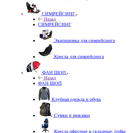
СИМРЕЙСИНГ
Назад
СИМРЕЙСИНГ
Экипировка для симрейсинга
Кресла для симрейсинга
ФАН ШОП
Назад
ФАН ШОП
Клубная одежда и обувь
Сумки и рюкзаки
Кресла офисные и складные, пуфы