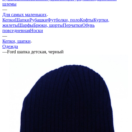
шлемы
—
Для самых маленьких
Кепки
Шапки
Рубашки
Футболки, поло
Кофты
Куртки,
жилеты
Шарфы
Брюки, шорты
Перчатки
Обувь
повседневная
Носки
—
Кепки, шапки
Одежда
—
Ford шапка детская, черный