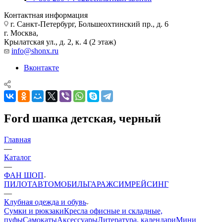
Контактная информация
г. Санкт-Петербург, Большеохтинский пр., д. 6
г. Москва,
Крылатская ул., д. 2, к. 4 (2 этаж)
info@shonx.ru
Вконтакте
Ford шапка детская, черный
Главная
—
Каталог
—
ФАН ШОП
ПИЛОТ
АВТОМОБИЛЬ
ГАРАЖ
СИМРЕЙСИНГ
—
Клубная одежда и обувь
Сумки и рюкзаки
Кресла офисные и складные,
пуфы
Самокаты
Аксессуары
Литература, календари
Мини