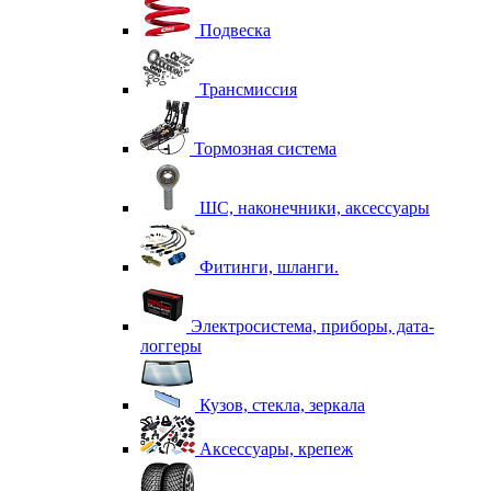
Подвеска
Трансмиссия
Тормозная система
ШС, наконечники, аксессуары
Фитинги, шланги.
Электросистема, приборы, дата-
логгеры
Кузов, стекла, зеркала
Аксессуары, крепеж