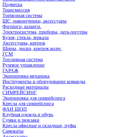
Подвеска
Трансмиссия
Тормозная система
ШС, наконечники, аксессуары
Фитинги, шланги.
Электросистема, приборы, дата-логгеры
Кузов, стекла, зеркала
Аксессуары, крепеж
Шины, диски, крепеж колес
ГСМ
Топливная система
Рулевое управление
ГАРАЖ
Экипировка механика
Инструменты и оборудование команды
Расходные материалы
СИМРЕЙСИНГ
Экипировка для симрейсинга
Кресла для симрейсинга
ФАН ШОП
Клубная одежда и обувь
Сумки и рюкзаки
Кресла офисные и складные, пуфы
Самокаты
Аксессуары