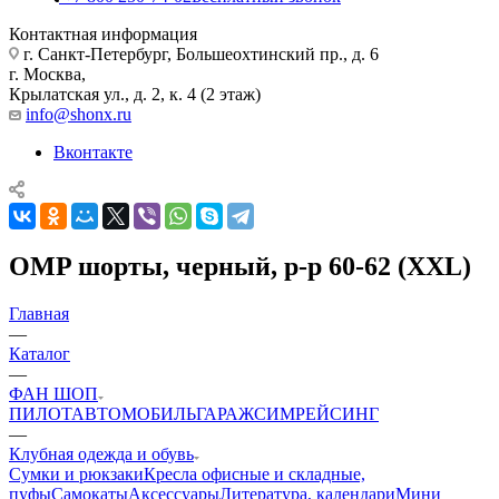
Контактная информация
г. Санкт-Петербург, Большеохтинский пр., д. 6
г. Москва,
Крылатская ул., д. 2, к. 4 (2 этаж)
info@shonx.ru
Вконтакте
OMP шорты, черный, р-р 60-62 (XXL)
Главная
—
Каталог
—
ФАН ШОП
ПИЛОТ
АВТОМОБИЛЬ
ГАРАЖ
СИМРЕЙСИНГ
—
Клубная одежда и обувь
Сумки и рюкзаки
Кресла офисные и складные,
пуфы
Самокаты
Аксессуары
Литература, календари
Мини