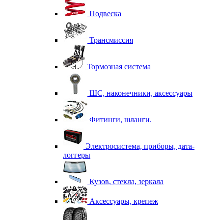
Подвеска
Трансмиссия
Тормозная система
ШС, наконечники, аксессуары
Фитинги, шланги.
Электросистема, приборы, дата-
логгеры
Кузов, стекла, зеркала
Аксессуары, крепеж