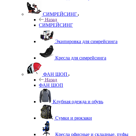
СИМРЕЙСИНГ
Назад
СИМРЕЙСИНГ
Экипировка для симрейсинга
Кресла для симрейсинга
ФАН ШОП
Назад
ФАН ШОП
Клубная одежда и обувь
Сумки и рюкзаки
Кресла офисные и складные, пуфы