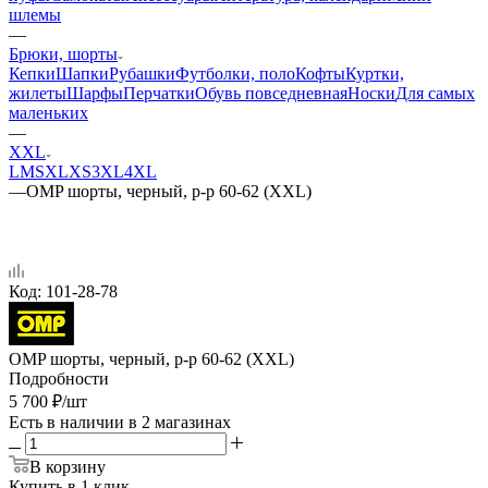
шлемы
—
Брюки, шорты
Кепки
Шапки
Рубашки
Футболки, поло
Кофты
Куртки,
жилеты
Шарфы
Перчатки
Обувь повседневная
Носки
Для самых
маленьких
—
XXL
L
M
S
XL
XS
3XL
4XL
—
OMP шорты, черный, р-р 60-62 (XXL)
Код:
101-28-78
OMP шорты, черный, р-р 60-62 (XXL)
Подробности
5 700
₽
/шт
Есть в наличии
в 2 магазинах
В корзину
Купить в 1 клик