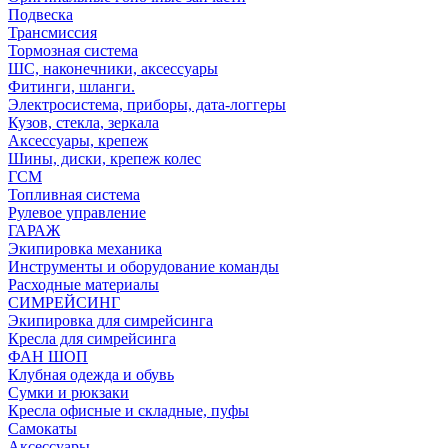
Подвеска
Трансмиссия
Тормозная система
ШС, наконечники, аксессуары
Фитинги, шланги.
Электросистема, приборы, дата-логгеры
Кузов, стекла, зеркала
Аксессуары, крепеж
Шины, диски, крепеж колес
ГСМ
Топливная система
Рулевое управление
ГАРАЖ
Экипировка механика
Инструменты и оборудование команды
Расходные материалы
СИМРЕЙСИНГ
Экипировка для симрейсинга
Кресла для симрейсинга
ФАН ШОП
Клубная одежда и обувь
Сумки и рюкзаки
Кресла офисные и складные, пуфы
Самокаты
Аксессуары