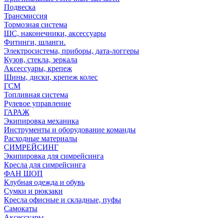
Подвеска
Трансмиссия
Тормозная система
ШС, наконечники, аксессуары
Фитинги, шланги.
Электросистема, приборы, дата-логгеры
Кузов, стекла, зеркала
Аксессуары, крепеж
Шины, диски, крепеж колес
ГСМ
Топливная система
Рулевое управление
ГАРАЖ
Экипировка механика
Инструменты и оборудование команды
Расходные материалы
СИМРЕЙСИНГ
Экипировка для симрейсинга
Кресла для симрейсинга
ФАН ШОП
Клубная одежда и обувь
Сумки и рюкзаки
Кресла офисные и складные, пуфы
Самокаты
Аксессуары