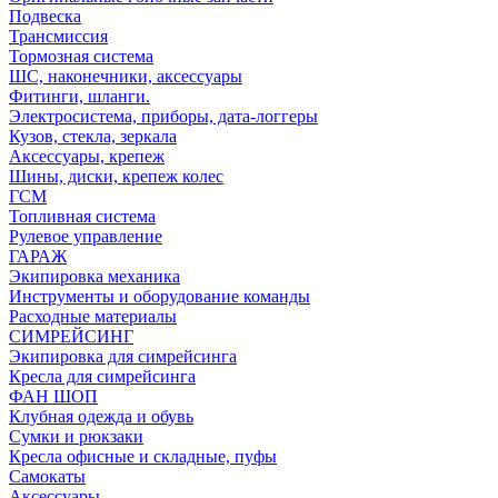
Подвеска
Трансмиссия
Тормозная система
ШС, наконечники, аксессуары
Фитинги, шланги.
Электросистема, приборы, дата-логгеры
Кузов, стекла, зеркала
Аксессуары, крепеж
Шины, диски, крепеж колес
ГСМ
Топливная система
Рулевое управление
ГАРАЖ
Экипировка механика
Инструменты и оборудование команды
Расходные материалы
СИМРЕЙСИНГ
Экипировка для симрейсинга
Кресла для симрейсинга
ФАН ШОП
Клубная одежда и обувь
Сумки и рюкзаки
Кресла офисные и складные, пуфы
Самокаты
Аксессуары