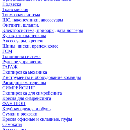
Подвеска
Трансмиссия
Тормозная система
ШС, наконечники, аксессуары
Фитинги, шланги.
Электросистема, приборы, дата-логгеры
Кузов, стекла, зеркала
Аксессуары, крепеж
Шины, диски, крепеж колес
ГСМ
Топливная система
Рулевое управление
ГАРАЖ
Экипировка механика
Инструменты и оборудование команды
Расходные материалы
СИМРЕЙСИНГ
Экипировка для симрейсинга
Кресла для симрейсинга
ФАН ШОП
Клубная одежда и обувь
Сумки и рюкзаки
Кресла офисные и складные, пуфы
Самокаты
Аксессуары