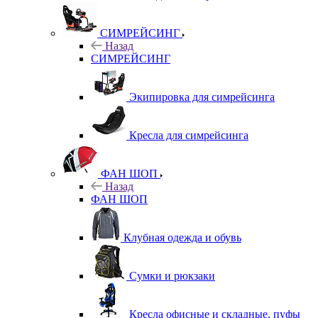
СИМРЕЙСИНГ
Назад
СИМРЕЙСИНГ
Экипировка для симрейсинга
Кресла для симрейсинга
ФАН ШОП
Назад
ФАН ШОП
Клубная одежда и обувь
Сумки и рюкзаки
Кресла офисные и складные, пуфы