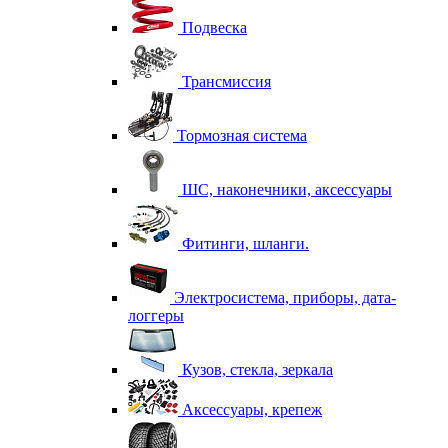
Подвеска
Трансмиссия
Тормозная система
ШС, наконечники, аксессуары
Фитинги, шланги.
Электросистема, приборы, дата-
логгеры
Кузов, стекла, зеркала
Аксессуары, крепеж