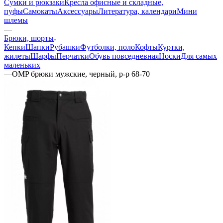
Сумки и рюкзаки
Кресла офисные и складные,
пуфы
Самокаты
Аксессуары
Литература, календари
Мини
шлемы
—
Брюки, шорты
Кепки
Шапки
Рубашки
Футболки, поло
Кофты
Куртки,
жилеты
Шарфы
Перчатки
Обувь повседневная
Носки
Для самых
маленьких
—
OMP брюки мужские, черный, р-р 68-70