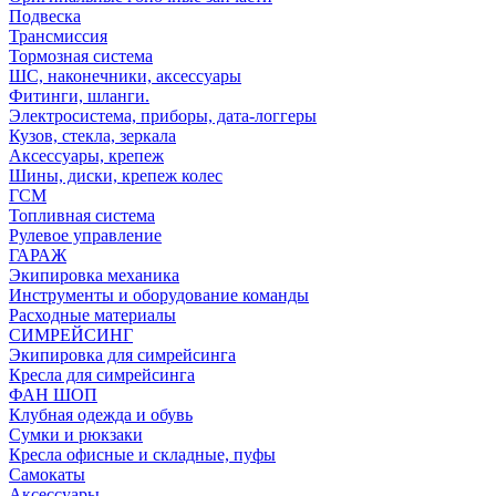
Подвеска
Трансмиссия
Тормозная система
ШС, наконечники, аксессуары
Фитинги, шланги.
Электросистема, приборы, дата-логгеры
Кузов, стекла, зеркала
Аксессуары, крепеж
Шины, диски, крепеж колес
ГСМ
Топливная система
Рулевое управление
ГАРАЖ
Экипировка механика
Инструменты и оборудование команды
Расходные материалы
СИМРЕЙСИНГ
Экипировка для симрейсинга
Кресла для симрейсинга
ФАН ШОП
Клубная одежда и обувь
Сумки и рюкзаки
Кресла офисные и складные, пуфы
Самокаты
Аксессуары