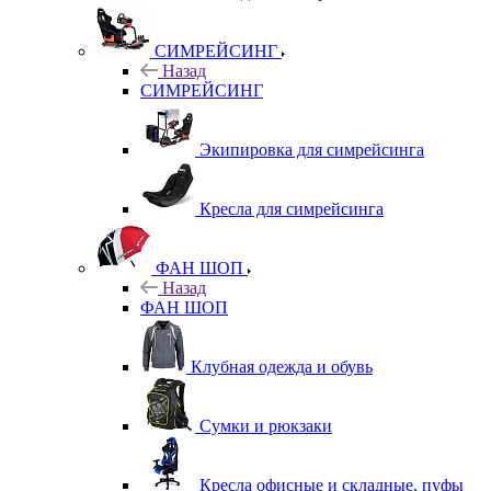
СИМРЕЙСИНГ
Назад
СИМРЕЙСИНГ
Экипировка для симрейсинга
Кресла для симрейсинга
ФАН ШОП
Назад
ФАН ШОП
Клубная одежда и обувь
Сумки и рюкзаки
Кресла офисные и складные, пуфы