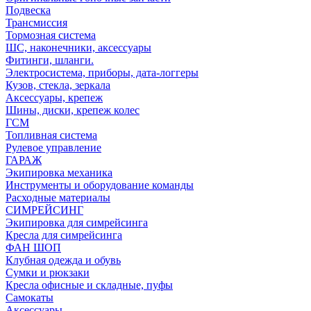
Подвеска
Трансмиссия
Тормозная система
ШС, наконечники, аксессуары
Фитинги, шланги.
Электросистема, приборы, дата-логгеры
Кузов, стекла, зеркала
Аксессуары, крепеж
Шины, диски, крепеж колес
ГСМ
Топливная система
Рулевое управление
ГАРАЖ
Экипировка механика
Инструменты и оборудование команды
Расходные материалы
СИМРЕЙСИНГ
Экипировка для симрейсинга
Кресла для симрейсинга
ФАН ШОП
Клубная одежда и обувь
Сумки и рюкзаки
Кресла офисные и складные, пуфы
Самокаты
Аксессуары