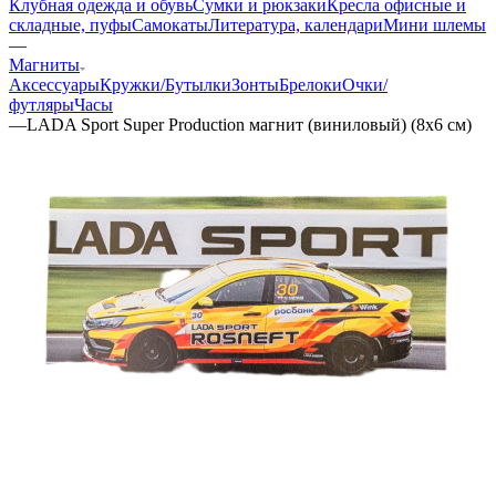
Клубная одежда и обувь
Сумки и рюкзаки
Кресла офисные и
складные, пуфы
Самокаты
Литература, календари
Мини шлемы
—
Магниты
Аксессуары
Кружки/Бутылки
Зонты
Брелоки
Очки/
футляры
Часы
—
LADA Sport Super Production магнит (виниловый) (8х6 см)