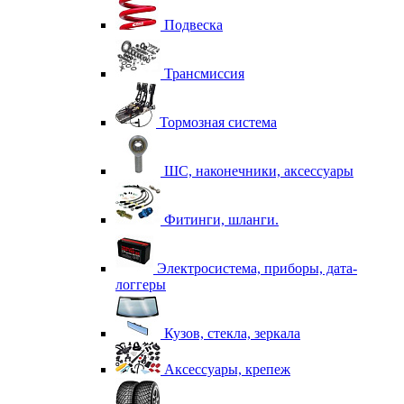
Подвеска
Трансмиссия
Тормозная система
ШС, наконечники, аксессуары
Фитинги, шланги.
Электросистема, приборы, дата-
логгеры
Кузов, стекла, зеркала
Аксессуары, крепеж