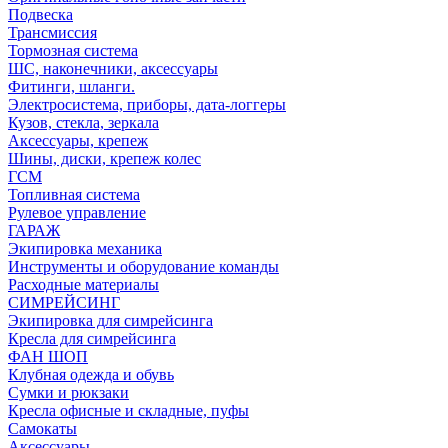
Подвеска
Трансмиссия
Тормозная система
ШС, наконечники, аксессуары
Фитинги, шланги.
Электросистема, приборы, дата-логгеры
Кузов, стекла, зеркала
Аксессуары, крепеж
Шины, диски, крепеж колес
ГСМ
Топливная система
Рулевое управление
ГАРАЖ
Экипировка механика
Инструменты и оборудование команды
Расходные материалы
СИМРЕЙСИНГ
Экипировка для симрейсинга
Кресла для симрейсинга
ФАН ШОП
Клубная одежда и обувь
Сумки и рюкзаки
Кресла офисные и складные, пуфы
Самокаты
Аксессуары