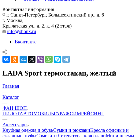
Контактная информация
г. Санкт-Петербург, Большеохтинский пр., д. 6
г. Москва,
Крылатская ул., д. 2, к. 4 (2 этаж)
info@shonx.ru
Вконтакте
LADA Sport термостакан, желтый
Главная
—
Каталог
—
ФАН ШОП
ПИЛОТ
АВТОМОБИЛЬ
ГАРАЖ
СИМРЕЙСИНГ
—
Аксессуары
Клубная одежда и обувь
Сумки и рюкзаки
Кресла офисные и
складные, пуфы
Самокаты
Литература, календари
Мини шлемы