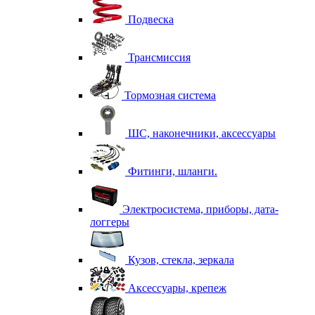
Подвеска
Трансмиссия
Тормозная система
ШС, наконечники, аксессуары
Фитинги, шланги.
Электросистема, приборы, дата-
логгеры
Кузов, стекла, зеркала
Аксессуары, крепеж