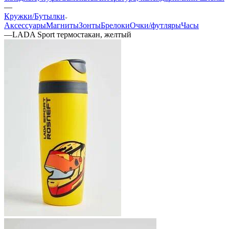
—
Кружки/Бутылки
Аксессуары
Магниты
Зонты
Брелоки
Очки/футляры
Часы
—
LADA Sport термостакан, желтый