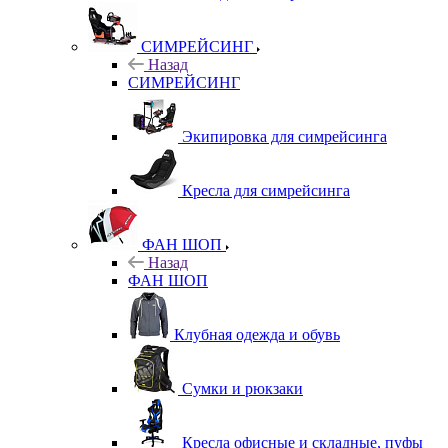
СИМРЕЙСИНГ
Назад
СИМРЕЙСИНГ
Экипировка для симрейсинга
Кресла для симрейсинга
ФАН ШОП
Назад
ФАН ШОП
Клубная одежда и обувь
Сумки и рюкзаки
Кресла офисные и складные, пуфы