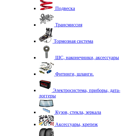
Подвеска
Трансмиссия
Тормозная система
ШС, наконечники, аксессуары
Фитинги, шланги.
Электросистема, приборы, дата-
логгеры
Кузов, стекла, зеркала
Аксессуары, крепеж