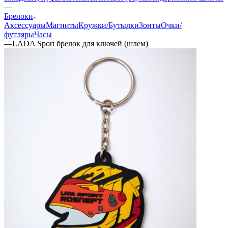
—
Брелоки
Аксессуары
Магниты
Кружки/Бутылки
Зонты
Очки/
футляры
Часы
—
LADA Sport брелок для ключей (шлем)