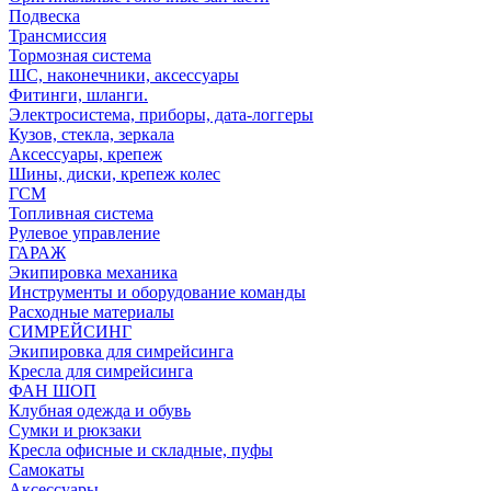
Подвеска
Трансмиссия
Тормозная система
ШС, наконечники, аксессуары
Фитинги, шланги.
Электросистема, приборы, дата-логгеры
Кузов, стекла, зеркала
Аксессуары, крепеж
Шины, диски, крепеж колес
ГСМ
Топливная система
Рулевое управление
ГАРАЖ
Экипировка механика
Инструменты и оборудование команды
Расходные материалы
СИМРЕЙСИНГ
Экипировка для симрейсинга
Кресла для симрейсинга
ФАН ШОП
Клубная одежда и обувь
Сумки и рюкзаки
Кресла офисные и складные, пуфы
Самокаты
Аксессуары