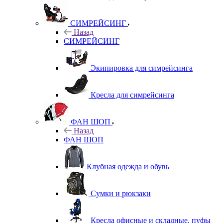
СИМРЕЙСИНГ
Назад
СИМРЕЙСИНГ
Экипировка для симрейсинга
Кресла для симрейсинга
ФАН ШОП
Назад
ФАН ШОП
Клубная одежда и обувь
Сумки и рюкзаки
Кресла офисные и складные, пуфы