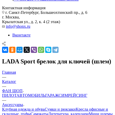
Контактная информация
г. Санкт-Петербург, Большеохтинский пр., д. 6
г. Москва,
Крылатская ул., д. 2, к. 4 (2 этаж)
info@shonx.ru
Вконтакте
LADA Sport брелок для ключей (шлем)
Главная
—
Каталог
—
ФАН ШОП
ПИЛОТ
АВТОМОБИЛЬ
ГАРАЖ
СИМРЕЙСИНГ
—
Аксессуары
Клубная одежда и обувь
Сумки и рюкзаки
Кресла офисные и
складные, пуфы
Самокаты
Литература, календари
Мини шлемы