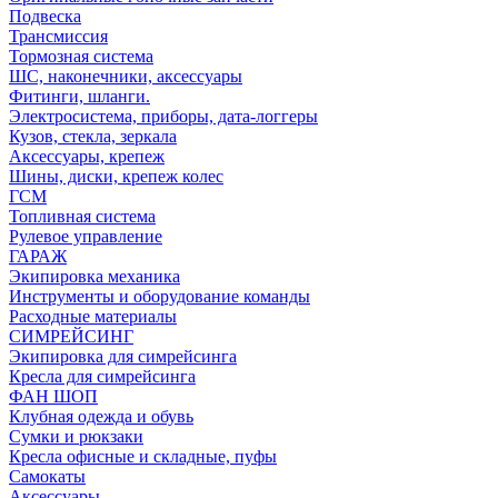
Подвеска
Трансмиссия
Тормозная система
ШС, наконечники, аксессуары
Фитинги, шланги.
Электросистема, приборы, дата-логгеры
Кузов, стекла, зеркала
Аксессуары, крепеж
Шины, диски, крепеж колес
ГСМ
Топливная система
Рулевое управление
ГАРАЖ
Экипировка механика
Инструменты и оборудование команды
Расходные материалы
СИМРЕЙСИНГ
Экипировка для симрейсинга
Кресла для симрейсинга
ФАН ШОП
Клубная одежда и обувь
Сумки и рюкзаки
Кресла офисные и складные, пуфы
Самокаты
Аксессуары