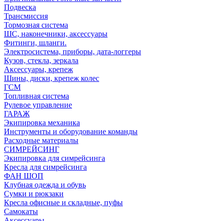
Подвеска
Трансмиссия
Тормозная система
ШС, наконечники, аксессуары
Фитинги, шланги.
Электросистема, приборы, дата-логгеры
Кузов, стекла, зеркала
Аксессуары, крепеж
Шины, диски, крепеж колес
ГСМ
Топливная система
Рулевое управление
ГАРАЖ
Экипировка механика
Инструменты и оборудование команды
Расходные материалы
СИМРЕЙСИНГ
Экипировка для симрейсинга
Кресла для симрейсинга
ФАН ШОП
Клубная одежда и обувь
Сумки и рюкзаки
Кресла офисные и складные, пуфы
Самокаты
Аксессуары