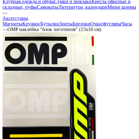
Клубная одежда и обувь
Сумки и рюкзаки
Кресла офисные и
складные, пуфы
Самокаты
Литература, календари
Мини шлемы
—
Аксессуары
Магниты
Кружки/Бутылки
Зонты
Брелоки
Очки/футляры
Часы
—
OMP наклейка "блок логотипов" (15х10 см)