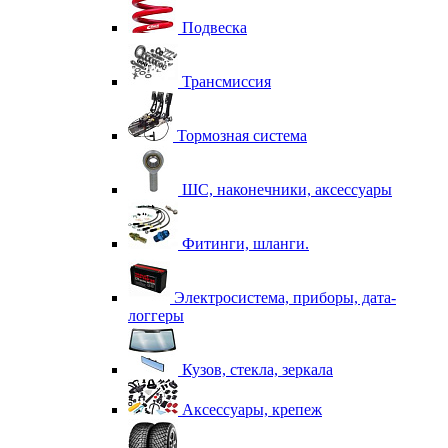
Подвеска
Трансмиссия
Тормозная система
ШС, наконечники, аксессуары
Фитинги, шланги.
Электросистема, приборы, дата-
логгеры
Кузов, стекла, зеркала
Аксессуары, крепеж