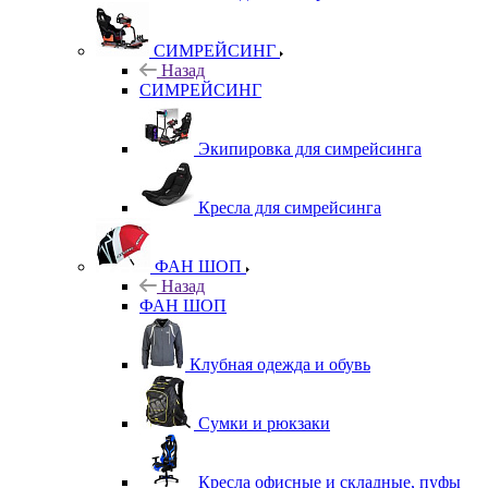
СИМРЕЙСИНГ
Назад
СИМРЕЙСИНГ
Экипировка для симрейсинга
Кресла для симрейсинга
ФАН ШОП
Назад
ФАН ШОП
Клубная одежда и обувь
Сумки и рюкзаки
Кресла офисные и складные, пуфы