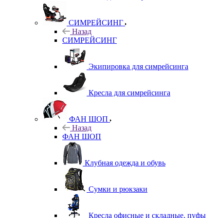
СИМРЕЙСИНГ
Назад
СИМРЕЙСИНГ
Экипировка для симрейсинга
Кресла для симрейсинга
ФАН ШОП
Назад
ФАН ШОП
Клубная одежда и обувь
Сумки и рюкзаки
Кресла офисные и складные, пуфы