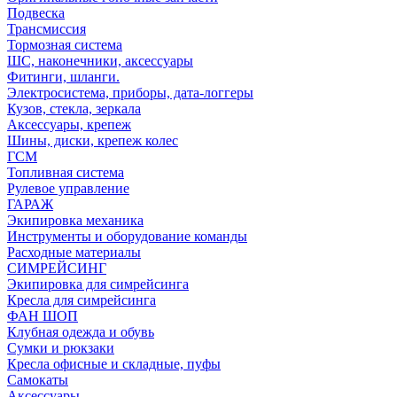
Подвеска
Трансмиссия
Тормозная система
ШС, наконечники, аксессуары
Фитинги, шланги.
Электросистема, приборы, дата-логгеры
Кузов, стекла, зеркала
Аксессуары, крепеж
Шины, диски, крепеж колес
ГСМ
Топливная система
Рулевое управление
ГАРАЖ
Экипировка механика
Инструменты и оборудование команды
Расходные материалы
СИМРЕЙСИНГ
Экипировка для симрейсинга
Кресла для симрейсинга
ФАН ШОП
Клубная одежда и обувь
Сумки и рюкзаки
Кресла офисные и складные, пуфы
Самокаты
Аксессуары