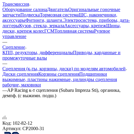
Трансмиссия
Оборудование салона
Двигатель
Оригинальные гоночные
запчасти
Подвеска
Тормозная система
ШС, наконечники,
аксессуары
Фитинги, шланги.
Электросистема, приборы, дата-
логгеры
Кузов, стекла, зеркала
Аксессуары, крепеж
Шины,
диски, крепеж колес
ГСМ
Топливная система
Рулевое
управление
—
Сцепление
КПП, редукторы, дифференциалы
Приводы, карданные и
промежуточные валы
—
Сцепления (к-ты, корзины, диски) по моделям автомобилей
Диски сцепления
Корзины сцепления
Подшипники
выжимные, пластины нажимные, цилиндры сцепления
рабочие, маховики
—
AP Racing к-т сцепления (Subaru Impreza Sti), органика,
демпф. (с выжимн. подш.)
Код:
102-82-12
Артикул:
CP2000-31