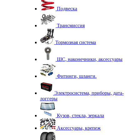
Подвеска
Трансмиссия
Тормозная система
ШС, наконечники, аксессуары
Фитинги, шланги.
Электросистема, приборы, дата-
логгеры
Кузов, стекла, зеркала
Аксессуары, крепеж