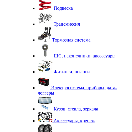
Подвеска
Трансмиссия
Тормозная система
ШС, наконечники, аксессуары
Фитинги, шланги.
Электросистема, приборы, дата-
логгеры
Кузов, стекла, зеркала
Аксессуары, крепеж