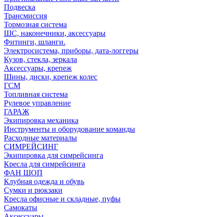
Подвеска
Трансмиссия
Тормозная система
ШС, наконечники, аксессуары
Фитинги, шланги.
Электросистема, приборы, дата-логгеры
Кузов, стекла, зеркала
Аксессуары, крепеж
Шины, диски, крепеж колес
ГСМ
Топливная система
Рулевое управление
ГАРАЖ
Экипировка механика
Инструменты и оборудование команды
Расходные материалы
СИМРЕЙСИНГ
Экипировка для симрейсинга
Кресла для симрейсинга
ФАН ШОП
Клубная одежда и обувь
Сумки и рюкзаки
Кресла офисные и складные, пуфы
Самокаты
Аксессуары