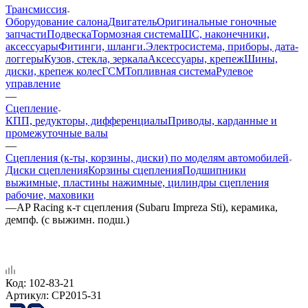
Трансмиссия
Оборудование салона
Двигатель
Оригинальные гоночные
запчасти
Подвеска
Тормозная система
ШС, наконечники,
аксессуары
Фитинги, шланги.
Электросистема, приборы, дата-
логгеры
Кузов, стекла, зеркала
Аксессуары, крепеж
Шины,
диски, крепеж колес
ГСМ
Топливная система
Рулевое
управление
—
Сцепление
КПП, редукторы, дифференциалы
Приводы, карданные и
промежуточные валы
—
Сцепления (к-ты, корзины, диски) по моделям автомобилей
Диски сцепления
Корзины сцепления
Подшипники
выжимные, пластины нажимные, цилиндры сцепления
рабочие, маховики
—
AP Racing к-т сцепления (Subaru Impreza Sti), керамика,
демпф. (с выжимн. подш.)
Код:
102-83-21
Артикул:
CP2015-31