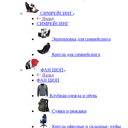
СИМРЕЙСИНГ
Назад
СИМРЕЙСИНГ
Экипировка для симрейсинга
Кресла для симрейсинга
ФАН ШОП
Назад
ФАН ШОП
Клубная одежда и обувь
Сумки и рюкзаки
Кресла офисные и складные, пуфы