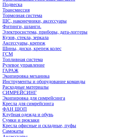
Подвеска
Трансмиссия
Тормозная система
ШС, наконечники, аксессуары
Фитинги, шланги.
Электросистема, приборы, дата-логгеры
Кузов, стекла, зеркала
Аксессуары, крепеж
Шины, диски, крепеж колес
ГСМ
Топливная система
Рулевое управление
ГАРАЖ
Экипировка механика
Инструменты и оборудование команды
Расходные материалы
СИМРЕЙСИНГ
Экипировка для симрейсинга
Кресла для симрейсинга
ФАН ШОП
Клубная одежда и обувь
Сумки и рюкзаки
Кресла офисные и складные, пуфы
Самокаты
Аксессуары