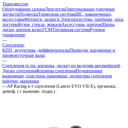
Трансмиссия
Оборудование салона
Двигатель
Оригинальные гоночные
запчасти
Подвеска
Тормозная система
ШС, наконечники,
аксессуары
Фитинги, шланги.
Электросистема, приборы, дата-
логгеры
Кузов, стекла, зеркала
Аксессуары, крепеж
Шины,
диски, крепеж колес
ГСМ
Топливная система
Рулевое
управление
—
Сцепление
КПП, редукторы, дифференциалы
Приводы, карданные и
промежуточные валы
—
Сцепления (к-ты, корзины, диски) по моделям автомобилей
Диски сцепления
Корзины сцепления
Подшипники
выжимные, пластины нажимные, цилиндры сцепления
рабочие, маховики
—
AP Racing к-т сцепления (Lancer EVO VII-X), органика,
демпф. ( с выжимн. подш.)