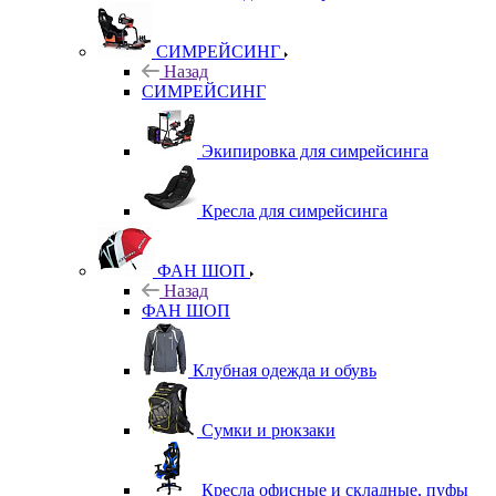
СИМРЕЙСИНГ
Назад
СИМРЕЙСИНГ
Экипировка для симрейсинга
Кресла для симрейсинга
ФАН ШОП
Назад
ФАН ШОП
Клубная одежда и обувь
Сумки и рюкзаки
Кресла офисные и складные, пуфы