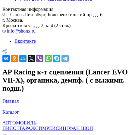
Контактная информация
г. Санкт-Петербург, Большеохтинский пр., д. 6
г. Москва,
Крылатская ул., д. 2, к. 4 (2 этаж)
info@shonx.ru
Вконтакте
AP Racing к-т сцепления (Lancer EVO
VII-X), органика, демпф. ( с выжимн.
подш.)
Главная
—
Каталог
—
АВТОМОБИЛЬ
ПИЛОТ
ГАРАЖ
СИМРЕЙСИНГ
ФАН ШОП
—