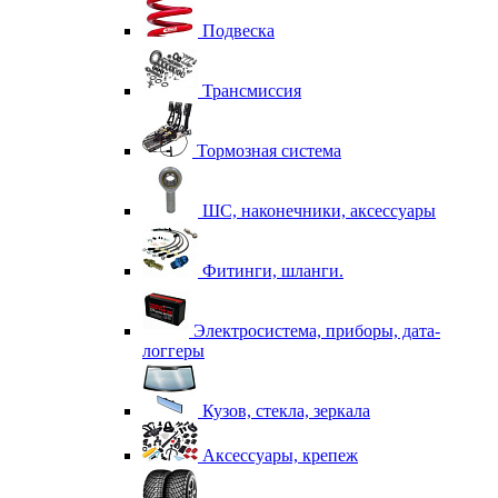
Подвеска
Трансмиссия
Тормозная система
ШС, наконечники, аксессуары
Фитинги, шланги.
Электросистема, приборы, дата-
логгеры
Кузов, стекла, зеркала
Аксессуары, крепеж