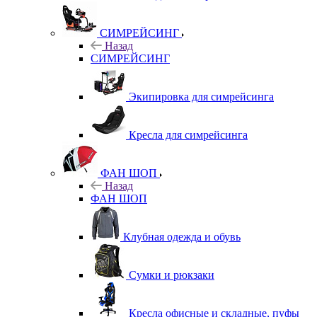
СИМРЕЙСИНГ
Назад
СИМРЕЙСИНГ
Экипировка для симрейсинга
Кресла для симрейсинга
ФАН ШОП
Назад
ФАН ШОП
Клубная одежда и обувь
Сумки и рюкзаки
Кресла офисные и складные, пуфы