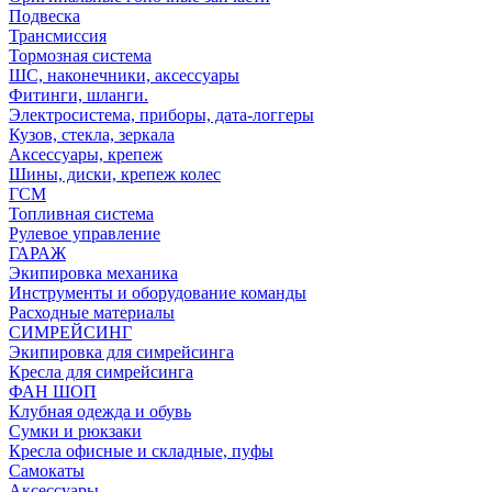
Подвеска
Трансмиссия
Тормозная система
ШС, наконечники, аксессуары
Фитинги, шланги.
Электросистема, приборы, дата-логгеры
Кузов, стекла, зеркала
Аксессуары, крепеж
Шины, диски, крепеж колес
ГСМ
Топливная система
Рулевое управление
ГАРАЖ
Экипировка механика
Инструменты и оборудование команды
Расходные материалы
СИМРЕЙСИНГ
Экипировка для симрейсинга
Кресла для симрейсинга
ФАН ШОП
Клубная одежда и обувь
Сумки и рюкзаки
Кресла офисные и складные, пуфы
Самокаты
Аксессуары