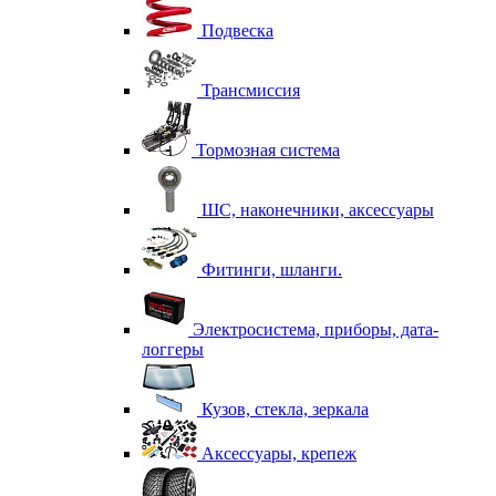
Подвеска
Трансмиссия
Тормозная система
ШС, наконечники, аксессуары
Фитинги, шланги.
Электросистема, приборы, дата-
логгеры
Кузов, стекла, зеркала
Аксессуары, крепеж