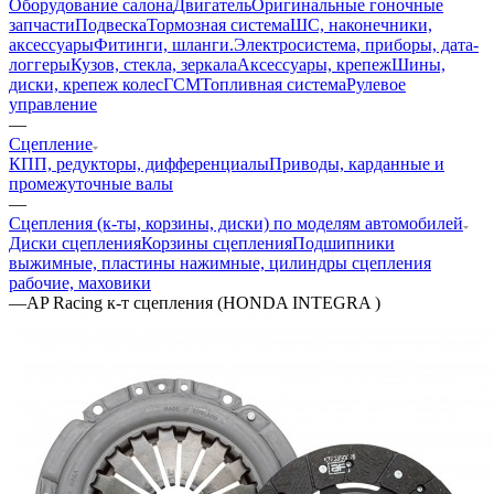
Оборудование салона
Двигатель
Оригинальные гоночные
запчасти
Подвеска
Тормозная система
ШС, наконечники,
аксессуары
Фитинги, шланги.
Электросистема, приборы, дата-
логгеры
Кузов, стекла, зеркала
Аксессуары, крепеж
Шины,
диски, крепеж колес
ГСМ
Топливная система
Рулевое
управление
—
Сцепление
КПП, редукторы, дифференциалы
Приводы, карданные и
промежуточные валы
—
Сцепления (к-ты, корзины, диски) по моделям автомобилей
Диски сцепления
Корзины сцепления
Подшипники
выжимные, пластины нажимные, цилиндры сцепления
рабочие, маховики
—
AP Racing к-т сцепления (HONDA INTEGRA )