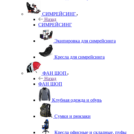
СИМРЕЙСИНГ
Назад
СИМРЕЙСИНГ
Экипировка для симрейсинга
Кресла для симрейсинга
ФАН ШОП
Назад
ФАН ШОП
Клубная одежда и обувь
Сумки и рюкзаки
Кресла офисные и складные, пуфы