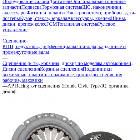
Оборудование салона
Двигатель
Оригинальные гоночные
запчасти
Подвеска
Тормозная система
ШС, наконечники,
аксессуары
Фитинги, шланги.
Электросистема, приборы, дата-
логгеры
Кузов, стекла, зеркала
Аксессуары, крепеж
Шины,
диски, крепеж колес
ГСМ
Топливная система
Рулевое
управление
—
Сцепление
КПП, редукторы, дифференциалы
Приводы, карданные и
промежуточные валы
—
Сцепления (к-ты, корзины, диски) по моделям автомобилей
Диски сцепления
Корзины сцепления
Подшипники
выжимные, пластины нажимные, цилиндры сцепления
рабочие, маховики
—
AP Racing к-т сцепления (Honda Civic Type-R), органика,
демпф.