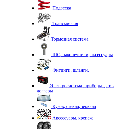
Подвеска
Трансмиссия
Тормозная система
ШС, наконечники, аксессуары
Фитинги, шланги.
Электросистема, приборы, дата-
логгеры
Кузов, стекла, зеркала
Аксессуары, крепеж