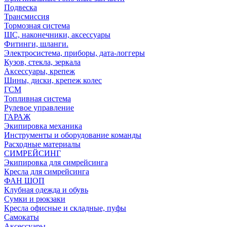
Подвеска
Трансмиссия
Тормозная система
ШС, наконечники, аксессуары
Фитинги, шланги.
Электросистема, приборы, дата-логгеры
Кузов, стекла, зеркала
Аксессуары, крепеж
Шины, диски, крепеж колес
ГСМ
Топливная система
Рулевое управление
ГАРАЖ
Экипировка механика
Инструменты и оборудование команды
Расходные материалы
СИМРЕЙСИНГ
Экипировка для симрейсинга
Кресла для симрейсинга
ФАН ШОП
Клубная одежда и обувь
Сумки и рюкзаки
Кресла офисные и складные, пуфы
Самокаты
Аксессуары