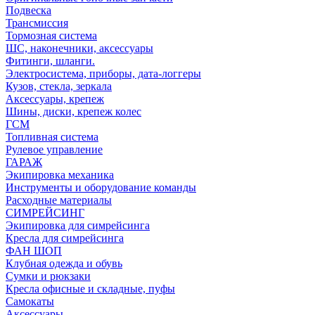
Подвеска
Трансмиссия
Тормозная система
ШС, наконечники, аксессуары
Фитинги, шланги.
Электросистема, приборы, дата-логгеры
Кузов, стекла, зеркала
Аксессуары, крепеж
Шины, диски, крепеж колес
ГСМ
Топливная система
Рулевое управление
ГАРАЖ
Экипировка механика
Инструменты и оборудование команды
Расходные материалы
СИМРЕЙСИНГ
Экипировка для симрейсинга
Кресла для симрейсинга
ФАН ШОП
Клубная одежда и обувь
Сумки и рюкзаки
Кресла офисные и складные, пуфы
Самокаты
Аксессуары