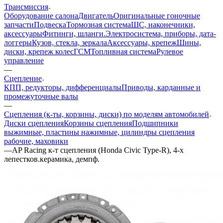
Трансмиссия
Оборудование салона
Двигатель
Оригинальные гоночные
запчасти
Подвеска
Тормозная система
ШС, наконечники,
аксессуары
Фитинги, шланги.
Электросистема, приборы, дата-
логгеры
Кузов, стекла, зеркала
Аксессуары, крепеж
Шины,
диски, крепеж колес
ГСМ
Топливная система
Рулевое
управление
—
Сцепление
КПП, редукторы, дифференциалы
Приводы, карданные и
промежуточные валы
—
Сцепления (к-ты, корзины, диски) по моделям автомобилей
Диски сцепления
Корзины сцепления
Подшипники
выжимные, пластины нажимные, цилиндры сцепления
рабочие, маховики
—
AP Racing к-т сцепления (Honda Civic Type-R), 4-х
лепестков.керамика, демпф.