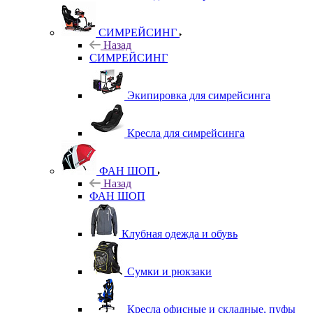
СИМРЕЙСИНГ
Назад
СИМРЕЙСИНГ
Экипировка для симрейсинга
Кресла для симрейсинга
ФАН ШОП
Назад
ФАН ШОП
Клубная одежда и обувь
Сумки и рюкзаки
Кресла офисные и складные, пуфы