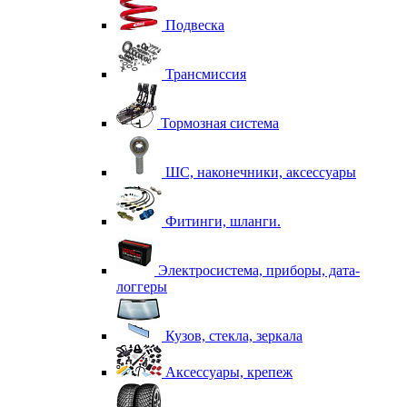
Подвеска
Трансмиссия
Тормозная система
ШС, наконечники, аксессуары
Фитинги, шланги.
Электросистема, приборы, дата-
логгеры
Кузов, стекла, зеркала
Аксессуары, крепеж