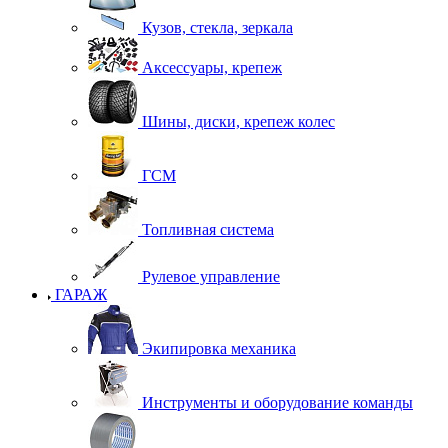
Кузов, стекла, зеркала
Аксессуары, крепеж
Шины, диски, крепеж колес
ГСМ
Топливная система
Рулевое управление
ГАРАЖ
Экипировка механика
Инструменты и оборудование команды